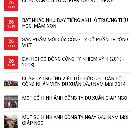
CÔNG VĂN GỬI TỔNG BIÊN TẬP VCT NEWS
26
Th11
BÁT NHÁO NHƯ DẠY TIẾNG ANH.. Ở TRƯỞNG TIỂU
26
HỌC, MẦM NON
Th11
SẢN PHẨM MỚI CỦA CÔNG TY CỔ PHẦN TRƯỜNG
26
VIỆT
Th11
ĐẠI HỘI CỔ ĐÔNG CÔNG TY NHIỆM KỲ II (2013-
26
2018)
Th11
CÔNG TY TRƯỜNG VIỆT TỔ CHỨC CHO CÁN BỘ,
CÔNG NHÂN VIÊN DU XUÂN ĐẦU NĂM MỚI 2014
MỘT SỐ HÌNH ẢNH CÔNG TY DU XUÂN GIÁP NGỌ
MỘT SỐ HÌNH ẢNH CÔNG TY NGÀY ĐẦU NĂM MỚI
GIÁP NGỌ