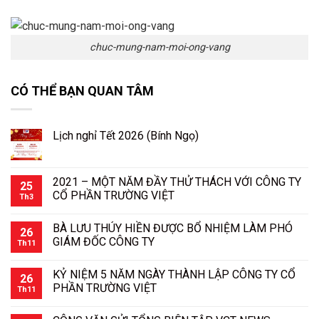
chuc-mung-nam-moi-ong-vang
CÓ THỂ BẠN QUAN TÂM
Lịch nghỉ Tết 2026 (Bính Ngọ)
2021 – MỘT NĂM ĐẦY THỬ THÁCH VỚI CÔNG TY
25
CỔ PHẦN TRƯỜNG VIỆT
Th3
BÀ LƯU THÚY HIỀN ĐƯỢC BỔ NHIỆM LÀM PHÓ
26
GIÁM ĐỐC CÔNG TY
Th11
KỶ NIỆM 5 NĂM NGÀY THÀNH LẬP CÔNG TY CỔ
26
PHẦN TRƯỜNG VIỆT
Th11