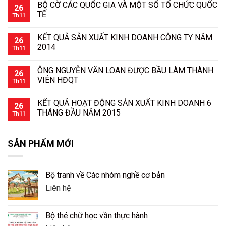
BỘ CỜ CÁC QUỐC GIA VÀ MỘT SỐ TỔ CHỨC QUỐC
26
TẾ
Th11
KẾT QUẢ SẢN XUẤT KINH DOANH CÔNG TY NĂM
26
2014
Th11
ÔNG NGUYỄN VĂN LOAN ĐƯỢC BẦU LÀM THÀNH
26
VIÊN HĐQT
Th11
KẾT QUẢ HOẠT ĐỘNG SẢN XUẤT KINH DOANH 6
26
THÁNG ĐẦU NĂM 2015
Th11
SẢN PHẨM MỚI
Bộ tranh về Các nhóm nghề cơ bản
Liên hệ
Bộ thẻ chữ học vần thực hành