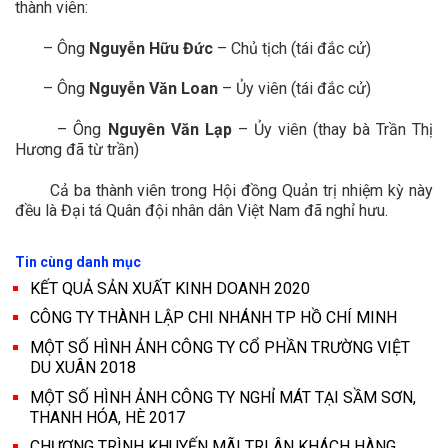
thành viên:
– Ông
Nguyễn Hữu Đức
– Chủ tịch (tái đắc cử)
– Ông
Nguyễn Văn Loan
– Ủy viên (tái đắc cử)
– Ông
Nguyên Văn Lạp
– Ủy viên (thay bà Trần Thị
Hương đã từ trần)
Cả ba thành viên trong Hội đồng Quản trị nhiệm kỳ này
đều là Đại tá Quân đội nhân dân Việt Nam đã nghỉ hưu.
Tin cùng danh mục
KẾT QUẢ SẢN XUẤT KINH DOANH 2020
CÔNG TY THÀNH LẬP CHI NHÁNH TP HỒ CHÍ MINH
MỘT SỐ HÌNH ẢNH CÔNG TY CỔ PHẦN TRƯỜNG VIỆT
DU XUÂN 2018
MỘT SỐ HÌNH ẢNH CÔNG TY NGHỈ MÁT TẠI SẦM SƠN,
THANH HÓA, HÈ 2017
CHƯƠNG TRÌNH KHUYẾN MÃI TRI ÂN KHÁCH HÀNG