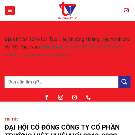
Skip
to
content
CÔNG TY CỔ PHẦN TRƯỜNG VIỆT
Địa chỉ:
Số 162+164 Tựu Liệt, phường Hoàng Liệt, thành phố
Hà Nội, Việt Nam
Điện thoại:
024/62.885.957/ 0983.602.553
Email
: truongvietcp07@gmail.com
Tìm
kiếm:
TIN TỨC
ĐẠI HỘI CỔ ĐÔNG CÔNG TY CỔ PHẦN