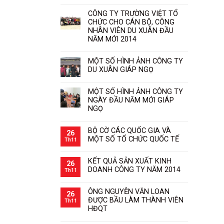
CÔNG TY TRƯỜNG VIỆT TỔ
CHỨC CHO CÁN BỘ, CÔNG
NHÂN VIÊN DU XUÂN ĐẦU
NĂM MỚI 2014
MỘT SỐ HÌNH ẢNH CÔNG TY
DU XUÂN GIÁP NGỌ
MỘT SỐ HÌNH ẢNH CÔNG TY
NGÀY ĐẦU NĂM MỚI GIÁP
NGỌ
BỘ CỜ CÁC QUỐC GIA VÀ
26
MỘT SỐ TỔ CHỨC QUỐC TẾ
Th11
KẾT QUẢ SẢN XUẤT KINH
26
DOANH CÔNG TY NĂM 2014
Th11
ÔNG NGUYỄN VĂN LOAN
26
ĐƯỢC BẦU LÀM THÀNH VIÊN
Th11
HĐQT