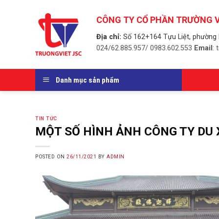
Skip
to
CÔNG TY CỔ PHẦN TRƯỜNG V
content
Địa chỉ:
Số 162+164 Tựu Liệt, phường 
024/62.885.957/ 0983.602.553
Email
:
Danh mục sản phẩm
TIN TỨC
MỘT SỐ HÌNH ẢNH CÔNG TY DU 
POSTED ON
26/11/2021
BY
ADMIN