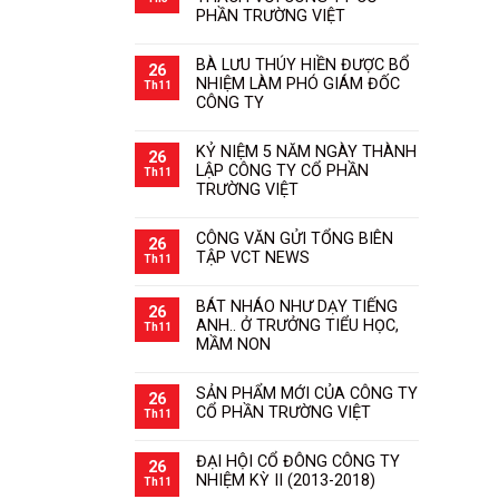
PHẦN TRƯỜNG VIỆT
BÀ LƯU THÚY HIỀN ĐƯỢC BỔ
26
NHIỆM LÀM PHÓ GIÁM ĐỐC
Th11
CÔNG TY
KỶ NIỆM 5 NĂM NGÀY THÀNH
26
LẬP CÔNG TY CỔ PHẦN
Th11
TRƯỜNG VIỆT
CÔNG VĂN GỬI TỔNG BIÊN
26
TẬP VCT NEWS
Th11
BÁT NHÁO NHƯ DẠY TIẾNG
26
ANH.. Ở TRƯỞNG TIỂU HỌC,
Th11
MẦM NON
SẢN PHẨM MỚI CỦA CÔNG TY
26
CỔ PHẦN TRƯỜNG VIỆT
Th11
ĐẠI HỘI CỔ ĐÔNG CÔNG TY
26
NHIỆM KỲ II (2013-2018)
Th11