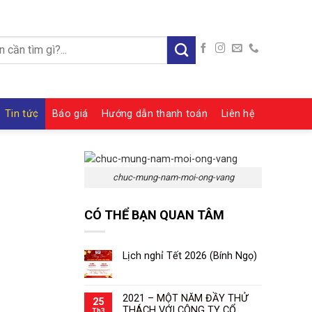
:
Tin tức
Báo giá
Hướng dẫn thanh toán
Liên hệ
chuc-mung-nam-moi-ong-vang
CÓ THỂ BẠN QUAN TÂM
Lịch nghỉ Tết 2026 (Bính Ngọ)
2021 – MỘT NĂM ĐẦY THỬ
25
THÁCH VỚI CÔNG TY CỔ
Th3