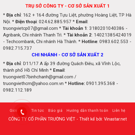
TRỤ SỞ CÔNG TY - CƠ SỞ SẢN XUẤT 1
*
Địa chỉ
: 162 + 164 đường Tựu Liệt, phường Hoàng Liệt, TP Hà
Nội. *
Điện thoại
: 024.62.885.957 *
Email
:
truongvietcp07@gmail.com *
Tài khoản 1
: 3180201040386 -
Agribank, Chi nhánh Thanh Trì. *
Tài khoản 2
: 14021385424019
- Techcombank, Chi nhánh Hà Thành. *
Hotline
: 0983.602.553 -
0982.715.737
CHI NHÁNH - CƠ SỞ SẢN XUẤT 2
*
Địa chỉ
: D11/17 A ấp 39 đường Quách Điêu, xã Vĩnh Lộc,
thành phố Hồ Chí Minh *
Email
:
truongviet07binhchanh@gmail.com /
truongviethcm@yahoo.com.vn *
Hotline:
0901.395.368 -
0982.112.189
Giới thiệu
Tin tức
Báo giá
Hướng dẫn thanh toán
Liên hệ
CÔNG TY CỔ PHẦN TRƯỜNG VIỆT - Thiết kế bởi: Vinastar.net