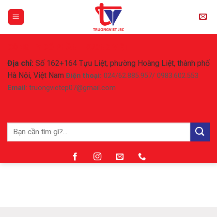
Skip
to
content
CÔNG TY CỔ PHẦN TRƯỜNG VIỆT
Địa chỉ:
Số 162+164 Tựu Liệt, phường Hoàng Liệt, thành phố
Hà Nội, Việt Nam
Điện thoại:
024/62.885.957/ 0983.602.553
Email
: truongvietcp07@gmail.com
Tìm
kiếm: