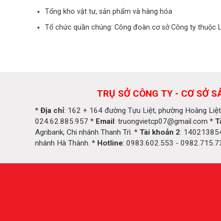
Tổng kho vật tư, sản phẩm và hàng hóa
Tổ chức quần chúng: Công đoàn cơ sở Công ty thuộc L
TRỤ SỞ CÔNG TY - CƠ SỞ S
*
Địa chỉ
: 162 + 164 đường Tựu Liệt, phường Hoàng Liệt
024.62.885.957 *
Email
: truongvietcp07@gmail.com *
T
Agribank, Chi nhánh Thanh Trì. *
Tài khoản 2
: 14021385
nhánh Hà Thành. *
Hotline
: 0983.602.553 - 0982.715.7