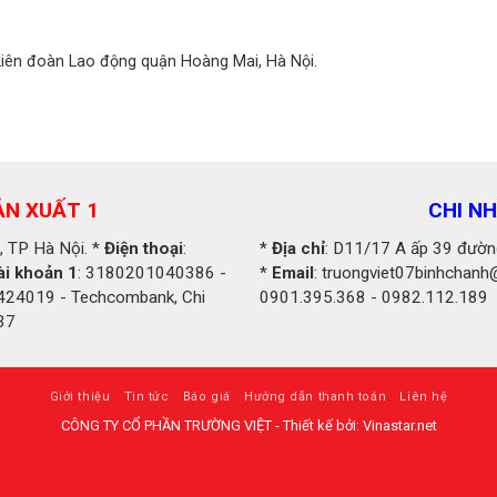
iên đoàn Lao động quận Hoàng Mai, Hà Nội.
ẢN XUẤT 1
CHI NH
, TP Hà Nội. *
Điện thoại
:
*
Địa chỉ
: D11/17 A ấp 39 đường
ài khoản 1
: 3180201040386 -
*
Email
: truongviet07binhchan
424019 - Techcombank, Chi
0901.395.368 - 0982.112.189
37
Giới thiệu
Tin tức
Báo giá
Hướng dẫn thanh toán
Liên hệ
CÔNG TY CỔ PHẦN TRƯỜNG VIỆT - Thiết kế bởi: Vinastar.net