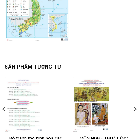
SẢN PHẨM TƯƠNG TỰ
Bộ tranh mô hình hóa các
MÔN NGHỆ THUẬT (Mỹ