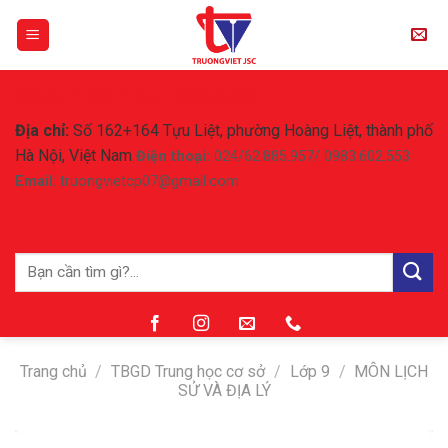
Skip
to
content
CÔNG TY CỔ PHẦN TRƯỜNG VIỆT
Địa chỉ:
Số 162+164 Tựu Liệt, phường Hoàng Liệt, thành phố
Hà Nội, Việt Nam
Điện thoại:
024/62.885.957/ 0983.602.553
Email
: truongvietcp07@gmail.com
Tìm
kiếm:
Trang chủ
/
TBGD Trung học cơ sở
/
Lớp 9
/
MÔN LỊCH
SỬ VÀ ĐỊA LÝ