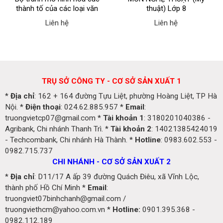
thành tố của các loại văn
thuật) Lớp 8
bản thơ
Liên hệ
Liên hệ
TRỤ SỞ CÔNG TY - CƠ SỞ SẢN XUẤT 1
*
Địa chỉ
: 162 + 164 đường Tựu Liệt, phường Hoàng Liệt, TP Hà
Nội. *
Điện thoại
: 024.62.885.957 *
Email
:
truongvietcp07@gmail.com *
Tài khoản 1
: 3180201040386 -
Agribank, Chi nhánh Thanh Trì. *
Tài khoản 2
: 14021385424019
- Techcombank, Chi nhánh Hà Thành. *
Hotline
: 0983.602.553 -
0982.715.737
CHI NHÁNH - CƠ SỞ SẢN XUẤT 2
*
Địa chỉ
: D11/17 A ấp 39 đường Quách Điêu, xã Vĩnh Lộc,
thành phố Hồ Chí Minh *
Email
:
truongviet07binhchanh@gmail.com /
truongviethcm@yahoo.com.vn *
Hotline:
0901.395.368 -
0982.112.189