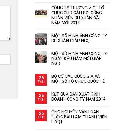
CÔNG TY TRƯỜNG VIỆT TỔ
CHỨC CHO CÁN BỘ, CÔNG
NHÂN VIÊN DU XUÂN ĐẦU
NĂM MỚI 2014
MỘT SỐ HÌNH ẢNH CÔNG TY
DU XUÂN GIÁP NGỌ
MỘT SỐ HÌNH ẢNH CÔNG TY
NGÀY ĐẦU NĂM MỚI GIÁP
NGỌ
BỘ CỜ CÁC QUỐC GIA VÀ
26
MỘT SỐ TỔ CHỨC QUỐC TẾ
Th11
KẾT QUẢ SẢN XUẤT KINH
26
DOANH CÔNG TY NĂM 2014
Th11
ÔNG NGUYỄN VĂN LOAN
26
ĐƯỢC BẦU LÀM THÀNH VIÊN
Th11
HĐQT