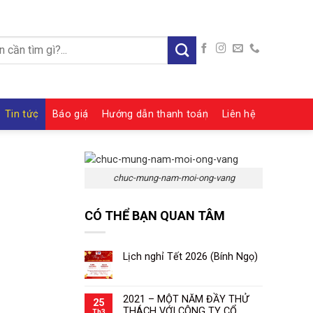
:
Tin tức
Báo giá
Hướng dẫn thanh toán
Liên hệ
chuc-mung-nam-moi-ong-vang
CÓ THỂ BẠN QUAN TÂM
Lịch nghỉ Tết 2026 (Bính Ngọ)
2021 – MỘT NĂM ĐẦY THỬ
25
THÁCH VỚI CÔNG TY CỔ
Th3