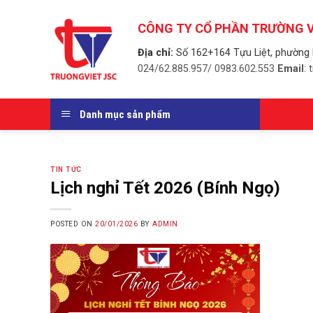
Skip
to
CÔNG TY CỔ PHẦN TRƯỜNG V
content
Địa chỉ:
Số 162+164 Tựu Liệt, phường 
024/62.885.957/ 0983.602.553
Email
:
Danh mục sản phẩm
TIN TỨC
Lịch nghỉ Tết 2026 (Bính Ngọ)
POSTED ON
20/01/2026
BY
ADMIN