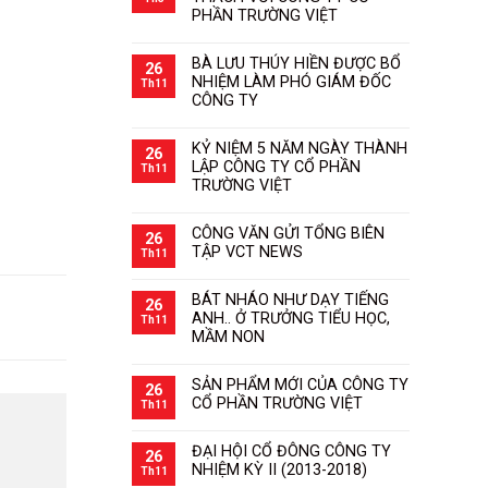
PHẦN TRƯỜNG VIỆT
BÀ LƯU THÚY HIỀN ĐƯỢC BỔ
26
NHIỆM LÀM PHÓ GIÁM ĐỐC
Th11
CÔNG TY
KỶ NIỆM 5 NĂM NGÀY THÀNH
26
LẬP CÔNG TY CỔ PHẦN
Th11
TRƯỜNG VIỆT
CÔNG VĂN GỬI TỔNG BIÊN
26
TẬP VCT NEWS
Th11
BÁT NHÁO NHƯ DẠY TIẾNG
26
ANH.. Ở TRƯỞNG TIỂU HỌC,
Th11
MẦM NON
SẢN PHẨM MỚI CỦA CÔNG TY
26
CỔ PHẦN TRƯỜNG VIỆT
Th11
ĐẠI HỘI CỔ ĐÔNG CÔNG TY
26
NHIỆM KỲ II (2013-2018)
Th11