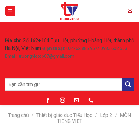
Skip
to
content
CÔNG TY CỔ PHẦN TRƯỜNG VIỆT
Địa chỉ:
Số 162+164 Tựu Liệt, phường Hoàng Liệt, thành phố
Hà Nội, Việt Nam
Điện thoại:
024/62.885.957/ 0983.602.553
Email
: truongvietcp07@gmail.com
Tìm
kiếm:
Trang chủ
/
Thiết bị giáo dục Tiểu Học
/
Lớp 2
/
MÔN
TIẾNG VIỆT