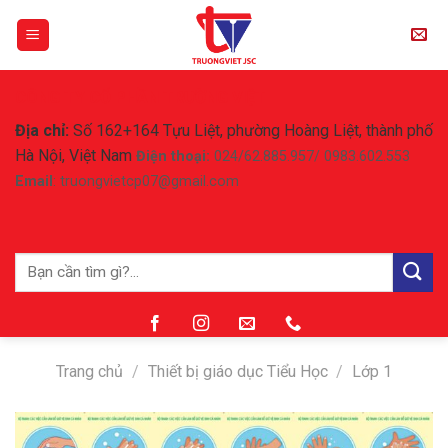
Skip
to
content
CÔNG TY CỔ PHẦN TRƯỜNG VIỆT
Địa chỉ:
Số 162+164 Tựu Liệt, phường Hoàng Liệt, thành phố
Hà Nội, Việt Nam
Điện thoại:
024/62.885.957/ 0983.602.553
Email
: truongvietcp07@gmail.com
Tìm
kiếm:
Trang chủ
/
Thiết bị giáo dục Tiểu Học
/
Lớp 1