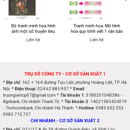
Bộ tranh minh họa hình
Tranh minh họa: Mô hình
ảnh một số truyện tiêu
hóa quy trình viết 1 văn bản
biểu
và Sơ đồ tóm tắt nội dung
Liên hệ
Liên hệ
chính của một số văn bản
đơn giản
TRỤ SỞ CÔNG TY - CƠ SỞ SẢN XUẤT 1
*
Địa chỉ
: 162 + 164 đường Tựu Liệt, phường Hoàng Liệt, TP Hà
Nội. *
Điện thoại
: 024.62.885.957 *
Email
:
truongvietcp07@gmail.com *
Tài khoản 1
: 3180201040386 -
Agribank, Chi nhánh Thanh Trì. *
Tài khoản 2
: 14021385424019
- Techcombank, Chi nhánh Hà Thành. *
Hotline
: 0983.602.553 -
0982.715.737
CHI NHÁNH - CƠ SỞ SẢN XUẤT 2
*
Địa chỉ
: D11/17 A ấp 39 đường Quách Điêu, xã Vĩnh Lộc,