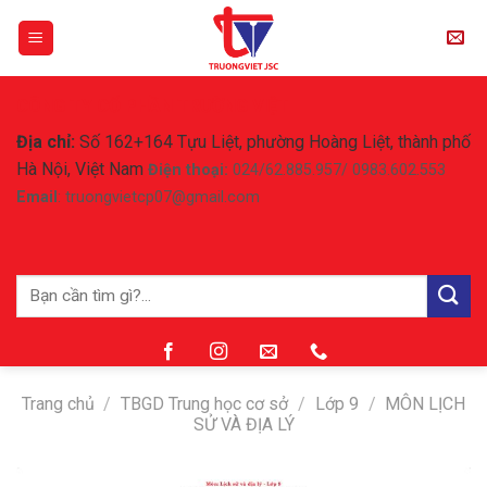
Skip
to
content
CÔNG TY CỔ PHẦN TRƯỜNG VIỆT
Địa chỉ:
Số 162+164 Tựu Liệt, phường Hoàng Liệt, thành phố
Hà Nội, Việt Nam
Điện thoại:
024/62.885.957/ 0983.602.553
Email
: truongvietcp07@gmail.com
Tìm
kiếm:
Trang chủ
/
TBGD Trung học cơ sở
/
Lớp 9
/
MÔN LỊCH
SỬ VÀ ĐỊA LÝ