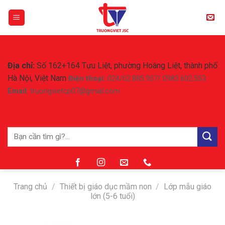
Skip
to
content
CÔNG TY CỔ PHẦN TRƯỜNG VIỆT
Địa chỉ:
Số 162+164 Tựu Liệt, phường Hoàng Liệt, thành phố
Hà Nội, Việt Nam
Điện thoại:
024/62.885.957/ 0983.602.553
Email
: truongvietcp07@gmail.com
Tìm
kiếm:
Trang chủ
/
Thiết bị giáo dục mầm non
/
Lớp mẫu giáo
lớn (5-6 tuổi)