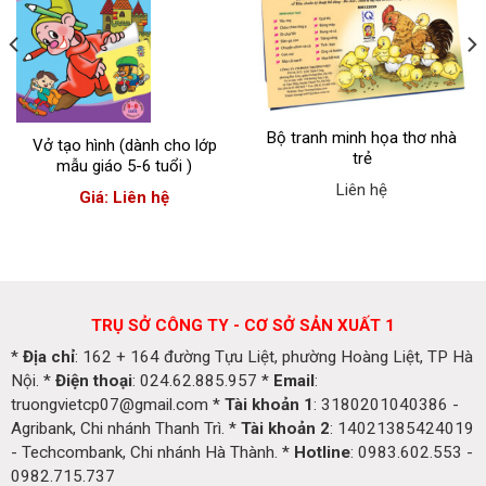
Bộ tranh minh họa thơ nhà
Vở tạo hình (dành cho lớp
trẻ
mẫu giáo 5-6 tuổi )
Liên hệ
Giá: Liên hệ
TRỤ SỞ CÔNG TY - CƠ SỞ SẢN XUẤT 1
*
Địa chỉ
: 162 + 164 đường Tựu Liệt, phường Hoàng Liệt, TP Hà
Nội. *
Điện thoại
: 024.62.885.957 *
Email
:
truongvietcp07@gmail.com *
Tài khoản 1
: 3180201040386 -
Agribank, Chi nhánh Thanh Trì. *
Tài khoản 2
: 14021385424019
- Techcombank, Chi nhánh Hà Thành. *
Hotline
: 0983.602.553 -
0982.715.737