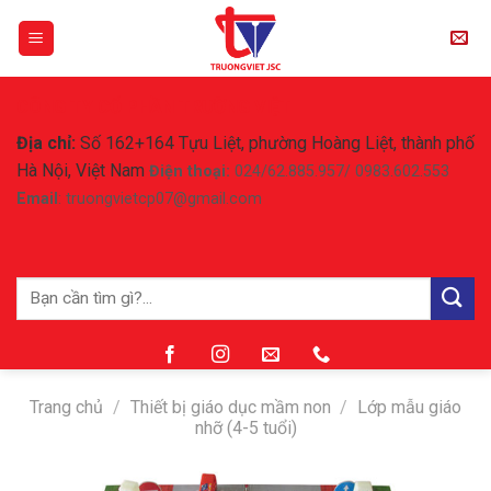
Skip
to
content
CÔNG TY CỔ PHẦN TRƯỜNG VIỆT
Địa chỉ:
Số 162+164 Tựu Liệt, phường Hoàng Liệt, thành phố
Hà Nội, Việt Nam
Điện thoại:
024/62.885.957/ 0983.602.553
Email
: truongvietcp07@gmail.com
Tìm
kiếm:
Trang chủ
/
Thiết bị giáo dục mầm non
/
Lớp mẫu giáo
nhỡ (4-5 tuổi)