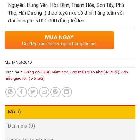
Nguyên, Hưng Yên, Hòa Bình, Thanh Hóa, Sơn Tây, Phú
Thọ, Hải Dương...) theo tuyến xe cố định hàng tuần với
đơn hàng từ 5.000.000 đồng trở lên.
MUA NGAY
Gọi điện xác nhận và giao hàng tận nơi
Mã:
MN562049
Danh mục:
Hàng gỗ TBGD Mầm non
,
Lớp mẫu giáo nhỡ (4-5 tuổi)
,
Lớp
mẫu giáo lớn (5-6 tuổi)
Mô tả
Đánh giá (0)
Thông tin thanh toán