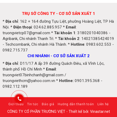
TRỤ SỞ CÔNG TY - CƠ SỞ SẢN XUẤT 1
*
Địa chỉ
: 162 + 164 đường Tựu Liệt, phường Hoàng Liệt, TP Hà
Nội. *
Điện thoại
: 024.62.885.957 *
Email
:
truongvietcp07@gmail.com *
Tài khoản 1
: 3180201040386 -
Agribank, Chi nhánh Thanh Trì. *
Tài khoản 2
: 14021385424019
- Techcombank, Chi nhánh Hà Thành. *
Hotline
: 0983.602.553 -
0982.715.737
CHI NHÁNH - CƠ SỞ SẢN XUẤT 2
*
Địa chỉ
: D11/17 A ấp 39 đường Quách Điêu, xã Vĩnh Lộc,
thành phố Hồ Chí Minh *
Email
:
truongviet07binhchanh@gmail.com /
truongviethcm@yahoo.com.vn *
Hotline:
0901.395.368 -
0982.112.189
Giới thiệu
Tin tức
Báo giá
Hướng dẫn thanh toán
Liên hệ
CÔNG TY CỔ PHẦN TRƯỜNG VIỆT - Thiết kế bởi: Vinastar.net