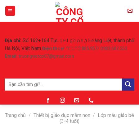
Skip
to
content
CÔNG TY CỔ PHẦN TRƯỜNG VIỆT
Địa chỉ:
Số 162+164 Tựu Liệt, phường Hoàng Liệt, thành phố
Hà Nội, Việt Nam
Điện thoại:
024/62.885.957/ 0983.602.553
Email
: truongvietcp07@gmail.com
Tìm
kiếm:
Trang chủ
/
Thiết bị giáo dục mầm non
/
Lớp mẫu giáo bé
(3-4 tuổi)