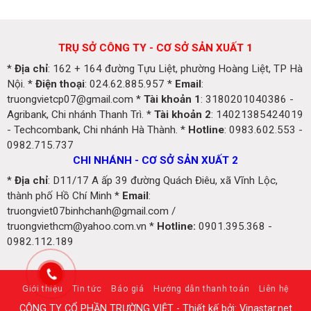
TRỤ SỞ CÔNG TY - CƠ SỞ SẢN XUẤT 1
*
Địa chỉ
: 162 + 164 đường Tựu Liệt, phường Hoàng Liệt, TP Hà
Nội. *
Điện thoại
: 024.62.885.957 *
Email
:
truongvietcp07@gmail.com *
Tài khoản 1
: 3180201040386 -
Agribank, Chi nhánh Thanh Trì. *
Tài khoản 2
: 14021385424019
- Techcombank, Chi nhánh Hà Thành. *
Hotline
: 0983.602.553 -
0982.715.737
CHI NHÁNH - CƠ SỞ SẢN XUẤT 2
*
Địa chỉ
: D11/17 A ấp 39 đường Quách Điêu, xã Vĩnh Lộc,
thành phố Hồ Chí Minh *
Email
:
truongviet07binhchanh@gmail.com /
truongviethcm@yahoo.com.vn *
Hotline:
0901.395.368 -
0982.112.189
Giới thiệu
Tin tức
Báo giá
Hướng dẫn thanh toán
Liên hệ
CÔNG TY CỔ PHẦN TRƯỜNG VIỆT - Thiết kế bởi: Vinastar.net