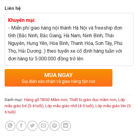
Liên hệ
Khuyến mại:
- Miễn phí giao hàng nội thành Hà Nội và freeship đơn
tỉnh (Bắc Ninh, Bắc Giang, Hà Nam, Ninh Bình, Thái
Nguyên, Hưng Yên, Hòa Bình, Thanh Hóa, Sơn Tây, Phú
Thọ, Hải Dương...) theo tuyến xe cố định hàng tuần với
đơn hàng từ 5.000.000 đồng trở lên.
MUA NGAY
Gọi điện xác nhận và giao hàng tận nơi
Danh mục:
Hàng gỗ TBGD Mầm non
,
Thiết bị giáo dục mầm non
,
Lớp
mẫu giáo bé (3-4 tuổi)
,
Lớp mẫu giáo nhỡ (4-5 tuổi)
,
Lớp mẫu giáo lớn (5-
6 tuổi)