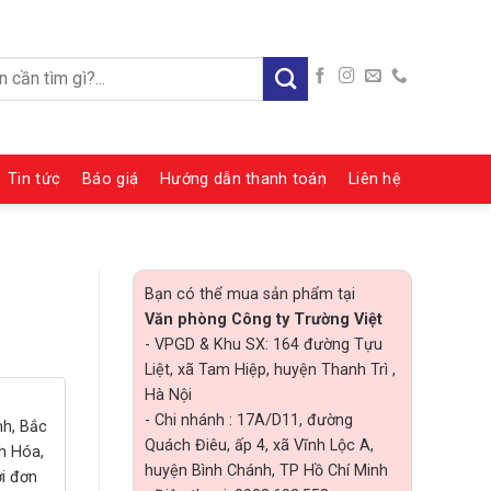
:
Tin tức
Báo giá
Hướng dẫn thanh toán
Liên hệ
Bạn có thể mua sản phẩm tại
Văn phòng Công ty Trường Việt
- VPGD & Khu SX: 164 đường Tựu
Liệt, xã Tam Hiệp, huyện Thanh Trì ,
Hà Nội
- Chi nhánh : 17A/D11, đường
nh, Bắc
Quách Điêu, ấp 4, xã Vĩnh Lộc A,
h Hóa,
huyện Bình Chánh, TP Hồ Chí Minh
ới đơn