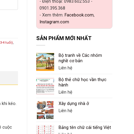
- Điện thoại: 0983.602.553 -
0901.395.368
- Xem thêm:
Facebook.com
,
Instagram.com
SẢN PHẨM MỚI NHẤT
3-4 tuổi)
,
Bộ tranh về Các nhóm
nghề cơ bản
Liên hệ
Bộ thẻ chữ học vần thực
hành
Liên hệ
 khi kéo.
Xây dựng nhà ở
Liên hệ
về cuộc
Bảng tên chữ cái tiếng Việt