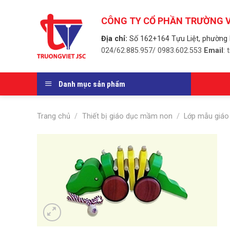
Skip
to
CÔNG TY CỔ PHẦN TRƯỜNG V
content
Địa chỉ:
Số 162+164 Tựu Liệt, phường 
024/62.885.957/ 0983.602.553
Email
:
Danh mục sản phẩm
Trang chủ
/
Thiết bị giáo dục mầm non
/
Lớp mẫu giáo 