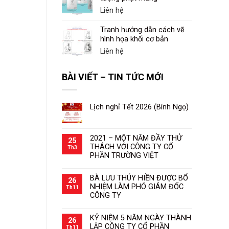
Liên hệ
Tranh hướng dẫn cách vẽ
hình họa khối cơ bản
Liên hệ
BÀI VIẾT – TIN TỨC MỚI
Lịch nghỉ Tết 2026 (Bính Ngọ)
2021 – MỘT NĂM ĐẦY THỬ
25
THÁCH VỚI CÔNG TY CỔ
Th3
PHẦN TRƯỜNG VIỆT
BÀ LƯU THÚY HIỀN ĐƯỢC BỔ
26
NHIỆM LÀM PHÓ GIÁM ĐỐC
Th11
CÔNG TY
KỶ NIỆM 5 NĂM NGÀY THÀNH
26
LẬP CÔNG TY CỔ PHẦN
Th11