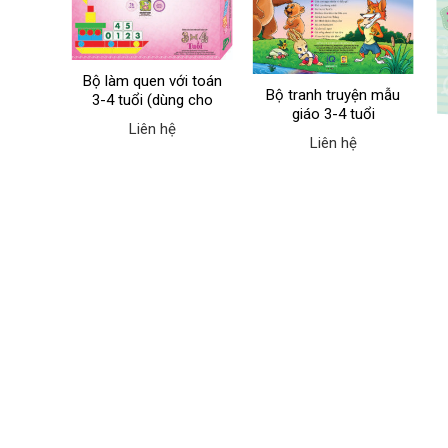
Bộ làm quen với toán
Bộ tranh truyện mẫu
3-4 tuổi (dùng cho
giáo 3-4 tuổi
cô)
hữ cái
Liên hệ
Liên hệ
đề