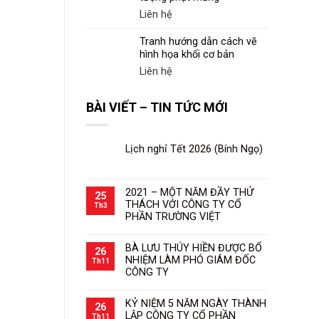
Liên hệ
Tranh hướng dẫn cách vẽ
hình họa khối cơ bản
Liên hệ
BÀI VIẾT – TIN TỨC MỚI
Lịch nghỉ Tết 2026 (Bính Ngọ)
2021 – MỘT NĂM ĐẦY THỬ
25
THÁCH VỚI CÔNG TY CỔ
Th3
PHẦN TRƯỜNG VIỆT
BÀ LƯU THÚY HIỀN ĐƯỢC BỔ
26
NHIỆM LÀM PHÓ GIÁM ĐỐC
Th11
CÔNG TY
KỶ NIỆM 5 NĂM NGÀY THÀNH
26
LẬP CÔNG TY CỔ PHẦN
Th11