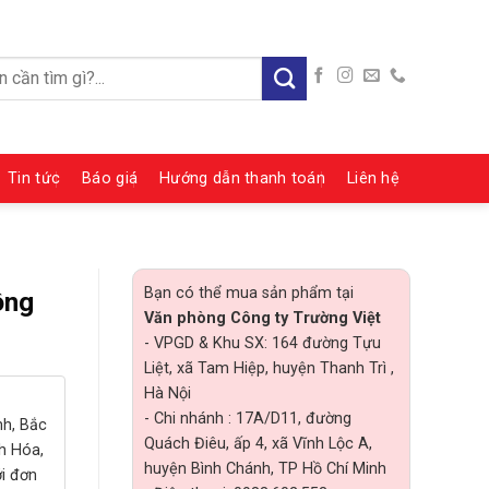
:
Tin tức
Báo giá
Hướng dẫn thanh toán
Liên hệ
Bạn có thể mua sản phẩm tại
ông
Văn phòng Công ty Trường Việt
- VPGD & Khu SX: 164 đường Tựu
Liệt, xã Tam Hiệp, huyện Thanh Trì ,
Hà Nội
- Chi nhánh : 17A/D11, đường
nh, Bắc
Quách Điêu, ấp 4, xã Vĩnh Lộc A,
h Hóa,
huyện Bình Chánh, TP Hồ Chí Minh
ới đơn