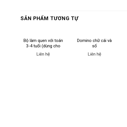
SẢN PHẨM TƯƠNG TỰ
 (dùng
Bộ làm quen với toán
Domino chữ cái và
)
3-4 tuổi (dùng cho
số
cô)
Liên hệ
Liên hệ