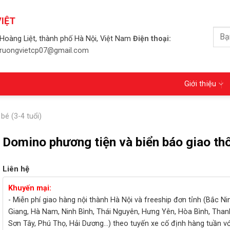
IỆT
Tìm
Hoàng Liệt, thành phố Hà Nội, Việt Nam
Điện thoại:
kiếm
 truongvietcp07@gmail.com
Giới thiệu
bé (3-4 tuổi)
Domino phương tiện và biển báo giao th
Liên hệ
Khuyến mại:
- Miễn phí giao hàng nội thành Hà Nội và freeship đơn tỉnh (Bắc Ni
Giang, Hà Nam, Ninh Bình, Thái Nguyên, Hưng Yên, Hòa Bình, Than
Sơn Tây, Phú Thọ, Hải Dương...) theo tuyến xe cố định hàng tuần v