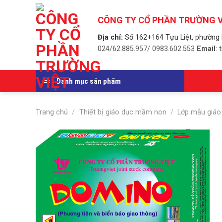
Skip
to
CÔNG TY CỔ PHẦN TRƯỜNG V
content
Địa chỉ:
Số 162+164 Tựu Liệt, phường 
024/62.885.957/ 0983.602.553
Email
:
Danh mục sản phẩm
Trang chủ
/
Thiết bị giáo dục mầm non
/
Lớp mẫu giáo 