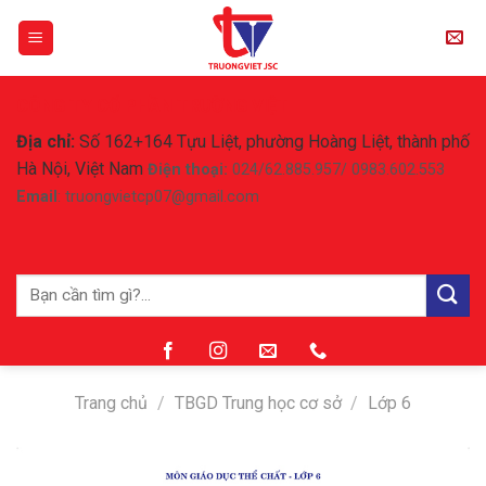
Skip
to
content
CÔNG TY CỔ PHẦN TRƯỜNG VIỆT
Địa chỉ:
Số 162+164 Tựu Liệt, phường Hoàng Liệt, thành phố
Hà Nội, Việt Nam
Điện thoại:
024/62.885.957/ 0983.602.553
Email
: truongvietcp07@gmail.com
Tìm
kiếm:
Trang chủ
/
TBGD Trung học cơ sở
/
Lớp 6