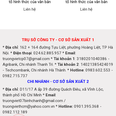
tố hình thức của văn bản
tố hình thức của văn bản
nghị luận: mở bài, thân bài,
thông tin
Liên hệ
Liên hệ
kết bài; ý kiến, lý lẽ, bằng
chứng
TRỤ SỞ CÔNG TY - CƠ SỞ SẢN XUẤT 1
*
Địa chỉ
: 162 + 164 đường Tựu Liệt, phường Hoàng Liệt, TP Hà
Nội. *
Điện thoại
: 024.62.885.957 *
Email
:
truongvietcp07@gmail.com *
Tài khoản 1
: 3180201040386 -
Agribank, Chi nhánh Thanh Trì. *
Tài khoản 2
: 14021385424019
- Techcombank, Chi nhánh Hà Thành. *
Hotline
: 0983.602.553 -
0982.715.737
CHI NHÁNH - CƠ SỞ SẢN XUẤT 2
*
Địa chỉ
: D11/17 A ấp 39 đường Quách Điêu, xã Vĩnh Lộc,
thành phố Hồ Chí Minh *
Email
:
truongviet07binhchanh@gmail.com /
truongviethcm@yahoo.com.vn *
Hotline:
0901.395.368 -
0982.112.189