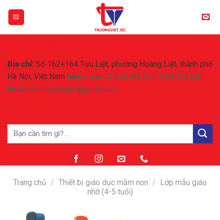
Skip
to
content
CÔNG TY CỔ PHẦN TRƯỜNG VIỆT
Địa chỉ:
Số 162+164 Tựu Liệt, phường Hoàng Liệt, thành phố
Hà Nội, Việt Nam
Điện thoại:
024/62.885.957/ 0983.602.553
Email
: truongvietcp07@gmail.com
Tìm
kiếm:
Trang chủ
/
Thiết bị giáo dục mầm non
/
Lớp mẫu giáo
nhỡ (4-5 tuổi)