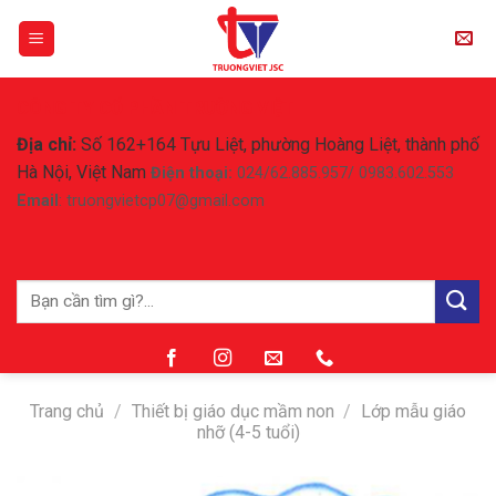
Skip
to
content
CÔNG TY CỔ PHẦN TRƯỜNG VIỆT
Địa chỉ:
Số 162+164 Tựu Liệt, phường Hoàng Liệt, thành phố
Hà Nội, Việt Nam
Điện thoại:
024/62.885.957/ 0983.602.553
Email
: truongvietcp07@gmail.com
Tìm
kiếm:
Trang chủ
/
Thiết bị giáo dục mầm non
/
Lớp mẫu giáo
nhỡ (4-5 tuổi)