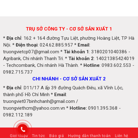
TRỤ SỞ CÔNG TY - CƠ SỞ SẢN XUẤT 1
*
Địa chỉ
: 162 + 164 đường Tựu Liệt, phường Hoàng Liệt, TP Hà
Nội. *
Điện thoại
: 024.62.885.957 *
Email
:
truongvietcp07@gmail.com *
Tài khoản 1
: 3180201040386 -
Agribank, Chi nhánh Thanh Trì. *
Tài khoản 2
: 14021385424019
- Techcombank, Chi nhánh Hà Thành. *
Hotline
: 0983.602.553 -
0982.715.737
CHI NHÁNH - CƠ SỞ SẢN XUẤT 2
*
Địa chỉ
: D11/17 A ấp 39 đường Quách Điêu, xã Vĩnh Lộc,
thành phố Hồ Chí Minh *
Email
:
truongviet07binhchanh@gmail.com /
truongviethcm@yahoo.com.vn *
Hotline:
0901.395.368 -
0982.112.189
Giới thiệu
Tin tức
Báo giá
Hướng dẫn thanh toán
Liên hệ