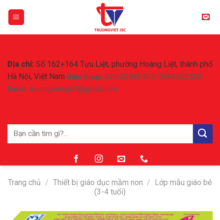
Skip
to
content
CÔNG TY CỔ PHẦN TRƯỜNG VIỆT
Địa chỉ:
Số 162+164 Tựu Liệt, phường Hoàng Liệt, thành phố
Hà Nội, Việt Nam
Điện thoại:
024/62.885.957/ 0983.602.553
Email
: truongvietcp07@gmail.com
Tìm
kiếm:
Trang chủ
/
Thiết bị giáo dục mầm non
/
Lớp mẫu giáo bé
(3-4 tuổi)