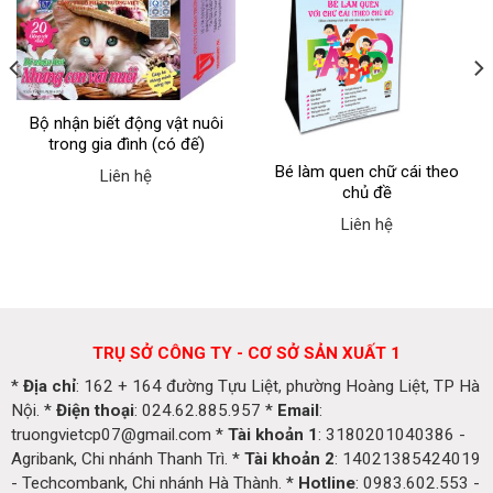
Bộ nhận biết động vật nuôi
trong gia đình (có đế)
Bé làm quen chữ cái theo
Liên hệ
chủ đề
Liên hệ
TRỤ SỞ CÔNG TY - CƠ SỞ SẢN XUẤT 1
*
Địa chỉ
: 162 + 164 đường Tựu Liệt, phường Hoàng Liệt, TP Hà
Nội. *
Điện thoại
: 024.62.885.957 *
Email
:
truongvietcp07@gmail.com *
Tài khoản 1
: 3180201040386 -
Agribank, Chi nhánh Thanh Trì. *
Tài khoản 2
: 14021385424019
- Techcombank, Chi nhánh Hà Thành. *
Hotline
: 0983.602.553 -