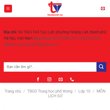
Skip
to
content
CÔNG TY CỔ PHẦN TRƯỜNG VIỆT
Địa chỉ:
Số 162+164 Tựu Liệt, phường Hoàng Liệt, thành phố
Hà Nội, Việt Nam
Điện thoại:
024/62.885.957/ 0983.602.553
Email
: truongvietcp07@gmail.com
Tìm
kiếm:
Trang chủ
/
TBGD Trung học phổ thông
/
Lớp 10
/
MÔN
LỊCH SỬ