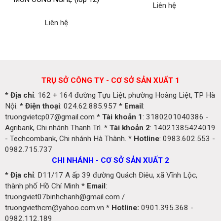
nhân dân Bắc Kì (1858 –
Liên hệ
1884)
Liên hệ
TRỤ SỞ CÔNG TY - CƠ SỞ SẢN XUẤT 1
*
Địa chỉ
: 162 + 164 đường Tựu Liệt, phường Hoàng Liệt, TP Hà
Nội. *
Điện thoại
: 024.62.885.957 *
Email
:
truongvietcp07@gmail.com *
Tài khoản 1
: 3180201040386 -
Agribank, Chi nhánh Thanh Trì. *
Tài khoản 2
: 14021385424019
- Techcombank, Chi nhánh Hà Thành. *
Hotline
: 0983.602.553 -
0982.715.737
CHI NHÁNH - CƠ SỞ SẢN XUẤT 2
*
Địa chỉ
: D11/17 A ấp 39 đường Quách Điêu, xã Vĩnh Lộc,
thành phố Hồ Chí Minh *
Email
:
truongviet07binhchanh@gmail.com /
truongviethcm@yahoo.com.vn *
Hotline:
0901.395.368 -
0982.112.189