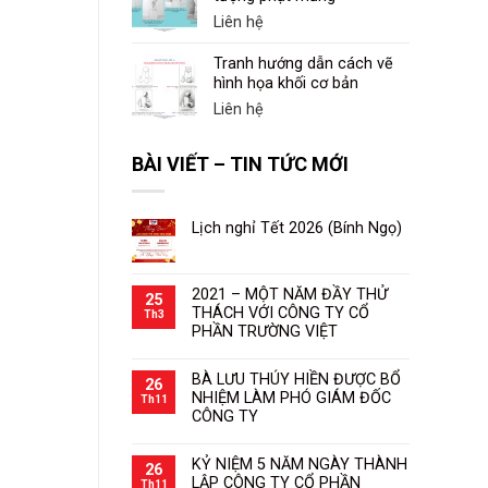
Liên hệ
Tranh hướng dẫn cách vẽ
hình họa khối cơ bản
Liên hệ
BÀI VIẾT – TIN TỨC MỚI
Lịch nghỉ Tết 2026 (Bính Ngọ)
2021 – MỘT NĂM ĐẦY THỬ
25
THÁCH VỚI CÔNG TY CỔ
Th3
PHẦN TRƯỜNG VIỆT
BÀ LƯU THÚY HIỀN ĐƯỢC BỔ
26
NHIỆM LÀM PHÓ GIÁM ĐỐC
Th11
CÔNG TY
KỶ NIỆM 5 NĂM NGÀY THÀNH
26
LẬP CÔNG TY CỔ PHẦN
Th11