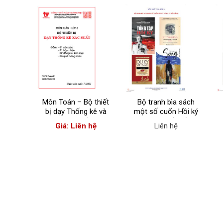
hình
Môn Toán – Bộ thiết
Bộ tranh bìa sách
tố của
bị dạy Thống kê và
một số cuốn Hồi ký
 bản
Xác suất
và Du ký nổi tiếng
Giá: Liên hệ
Liên hệ