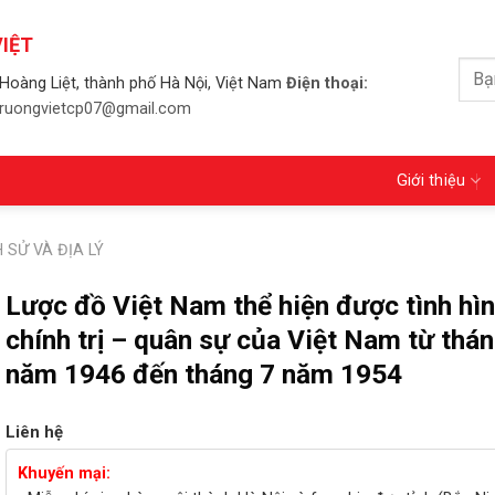
IỆT
Tìm
Hoàng Liệt, thành phố Hà Nội, Việt Nam
Điện thoại:
kiếm
 truongvietcp07@gmail.com
Giới thiệu
 SỬ VÀ ĐỊA LÝ
Lược đồ Việt Nam thể hiện được tình hì
chính trị – quân sự của Việt Nam từ thá
năm 1946 đến tháng 7 năm 1954
Liên hệ
Khuyến mại: