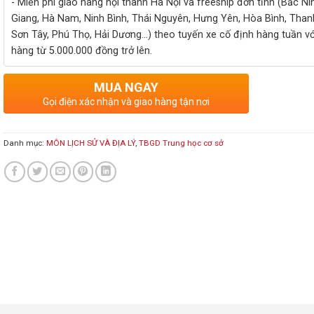
- Miễn phí giao hàng nội thành Hà Nội và freeship đơn tỉnh (Bắc Ni
Giang, Hà Nam, Ninh Bình, Thái Nguyên, Hưng Yên, Hòa Bình, Than
Sơn Tây, Phú Thọ, Hải Dương...) theo tuyến xe cố định hàng tuần v
hàng từ 5.000.000 đồng trở lên.
MUA NGAY
Gọi điện xác nhận và giao hàng tận nơi
Danh mục:
MÔN LỊCH SỬ VÀ ĐỊA LÝ
,
TBGD Trung học cơ sở