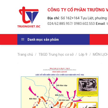
Skip
to
CÔNG TY CỔ PHẦN TRƯỜNG V
content
Địa chỉ:
Số 162+164 Tựu Liệt, phường 
024/62.885.957/ 0983.602.553
Email
:
Danh mục sản phẩm
Trang chủ
/
TBGD Trung học cơ sở
/
Lớp 9
/
MÔN LỊCH