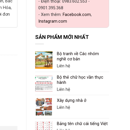
nh, Bắc
- Điện thoại: 0983.602.553 -
h Hóa,
0901.395.368
ới đơn
- Xem thêm:
Facebook.com
,
Instagram.com
SẢN PHẨM MỚI NHẤT
Bộ tranh về Các nhóm
nghề cơ bản
Liên hệ
Bộ thẻ chữ học vần thực
hành
Liên hệ
Xây dựng nhà ở
Liên hệ
Bảng tên chữ cái tiếng Việt