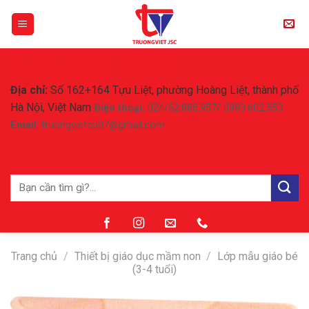
Skip
to
content
CÔNG TY CỔ PHẦN TRƯỜNG VIỆT
Địa chỉ:
Số 162+164 Tựu Liệt, phường Hoàng Liệt, thành phố
Hà Nội, Việt Nam
Điện thoại:
024/62.885.957/ 0983.602.553
Email
: truongvietcp07@gmail.com
Tìm
kiếm:
Trang chủ
/
Thiết bị giáo dục mầm non
/
Lớp mẫu giáo bé
(3-4 tuổi)