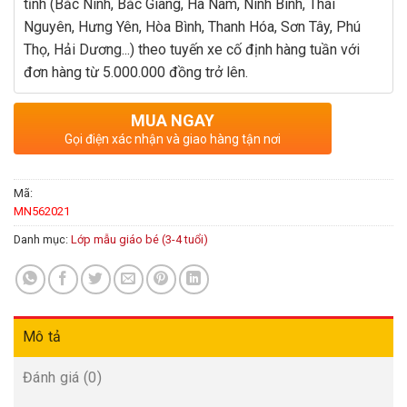
tỉnh (Bắc Ninh, Bắc Giang, Hà Nam, Ninh Bình, Thái
Nguyên, Hưng Yên, Hòa Bình, Thanh Hóa, Sơn Tây, Phú
Thọ, Hải Dương...) theo tuyến xe cố định hàng tuần với
đơn hàng từ 5.000.000 đồng trở lên.
MUA NGAY
Gọi điện xác nhận và giao hàng tận nơi
Mã:
MN562021
Danh mục:
Lớp mẫu giáo bé (3-4 tuổi)
Mô tả
Đánh giá (0)