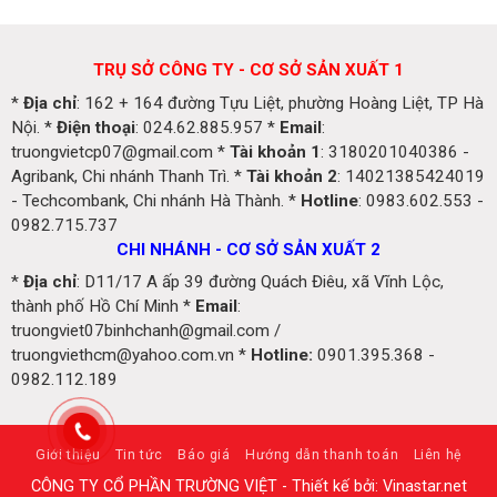
TRỤ SỞ CÔNG TY - CƠ SỞ SẢN XUẤT 1
*
Địa chỉ
: 162 + 164 đường Tựu Liệt, phường Hoàng Liệt, TP Hà
Nội. *
Điện thoại
: 024.62.885.957 *
Email
:
truongvietcp07@gmail.com *
Tài khoản 1
: 3180201040386 -
Agribank, Chi nhánh Thanh Trì. *
Tài khoản 2
: 14021385424019
- Techcombank, Chi nhánh Hà Thành. *
Hotline
: 0983.602.553 -
0982.715.737
CHI NHÁNH - CƠ SỞ SẢN XUẤT 2
*
Địa chỉ
: D11/17 A ấp 39 đường Quách Điêu, xã Vĩnh Lộc,
thành phố Hồ Chí Minh *
Email
:
truongviet07binhchanh@gmail.com /
truongviethcm@yahoo.com.vn *
Hotline:
0901.395.368 -
0982.112.189
Giới thiệu
Tin tức
Báo giá
Hướng dẫn thanh toán
Liên hệ
CÔNG TY CỔ PHẦN TRƯỜNG VIỆT - Thiết kế bởi: Vinastar.net