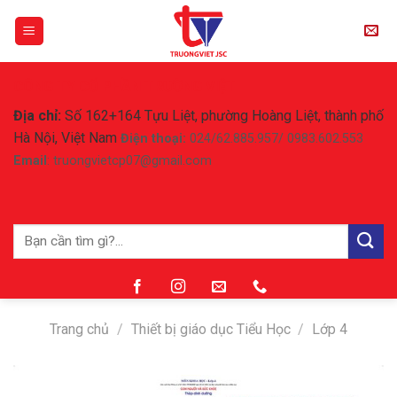
Skip
to
content
CÔNG TY CỔ PHẦN TRƯỜNG VIỆT
Địa chỉ:
Số 162+164 Tựu Liệt, phường Hoàng Liệt, thành phố
Hà Nội, Việt Nam
Điện thoại:
024/62.885.957/ 0983.602.553
Email
: truongvietcp07@gmail.com
Tìm
kiếm:
Trang chủ
/
Thiết bị giáo dục Tiểu Học
/
Lớp 4