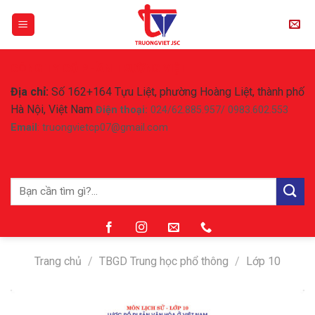
Skip
to
content
CÔNG TY CỔ PHẦN TRƯỜNG VIỆT
Địa chỉ:
Số 162+164 Tựu Liệt, phường Hoàng Liệt, thành phố
Hà Nội, Việt Nam
Điện thoại:
024/62.885.957/ 0983.602.553
Email
: truongvietcp07@gmail.com
Tìm
kiếm:
Trang chủ
/
TBGD Trung học phổ thông
/
Lớp 10