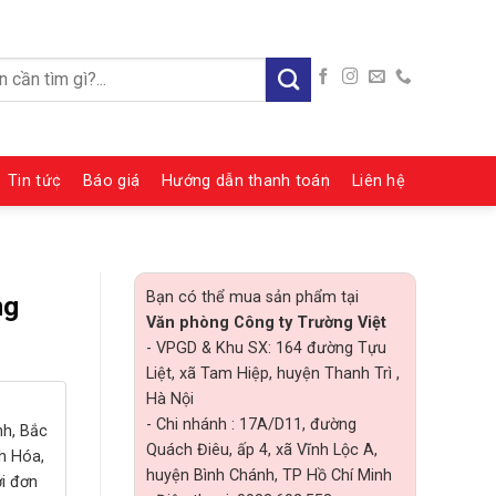
:
Tin tức
Báo giá
Hướng dẫn thanh toán
Liên hệ
Bạn có thể mua sản phẩm tại
ng
Văn phòng Công ty Trường Việt
- VPGD & Khu SX: 164 đường Tựu
Liệt, xã Tam Hiệp, huyện Thanh Trì ,
Hà Nội
- Chi nhánh : 17A/D11, đường
nh, Bắc
Quách Điêu, ấp 4, xã Vĩnh Lộc A,
h Hóa,
huyện Bình Chánh, TP Hồ Chí Minh
ới đơn