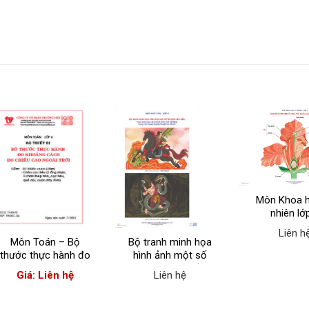
Môn Khoa h
nhiên lớ
Liên h
Môn Toán – Bộ
Bộ tranh minh họa
thước thực hành đo
hình ảnh một số
khoảng cách, đo
truyện tiêu biểu
Giá: Liên hệ
Liên hệ
chiều cao ngoài trời