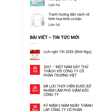
Liên hệ
Tranh hướng dẫn cách vẽ
hình họa khối cơ bản
Liên hệ
BÀI VIẾT – TIN TỨC MỚI
Lịch nghỉ Tết 2026 (Bính Ngọ)
2021 – MỘT NĂM ĐẦY THỬ
25
THÁCH VỚI CÔNG TY CỔ
Th3
PHẦN TRƯỜNG VIỆT
BÀ LƯU THÚY HIỀN ĐƯỢC BỔ
26
NHIỆM LÀM PHÓ GIÁM ĐỐC
Th11
CÔNG TY
KỶ NIỆM 5 NĂM NGÀY THÀNH
26
LẬP CÔNG TY CỔ PHẦN
Th11