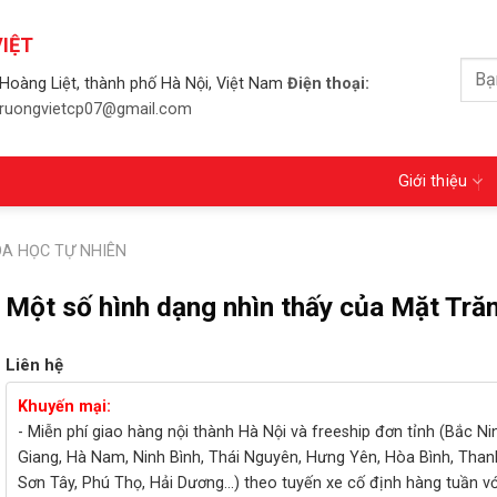
IỆT
Tìm
Hoàng Liệt, thành phố Hà Nội, Việt Nam
Điện thoại:
kiếm
 truongvietcp07@gmail.com
Giới thiệu
A HỌC TỰ NHIÊN
Một số hình dạng nhìn thấy của Mặt Tră
Liên hệ
Khuyến mại:
- Miễn phí giao hàng nội thành Hà Nội và freeship đơn tỉnh (Bắc Ni
Giang, Hà Nam, Ninh Bình, Thái Nguyên, Hưng Yên, Hòa Bình, Than
Sơn Tây, Phú Thọ, Hải Dương...) theo tuyến xe cố định hàng tuần v