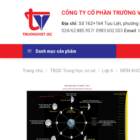
Skip
to
CÔNG TY CỔ PHẦN TRƯỜNG V
content
Địa chỉ:
Số 162+164 Tựu Liệt, phường 
024/62.885.957/ 0983.602.553
Email
:
Danh mục sản phẩm
Trang chủ
/
TBGD Trung học cơ sở
/
Lớp 6
/
MÔN KHO