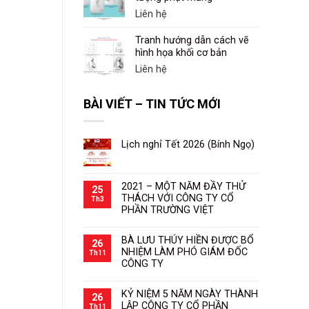
Liên hệ
Tranh hướng dẫn cách vẽ
hình họa khối cơ bản
Liên hệ
BÀI VIẾT – TIN TỨC MỚI
Lịch nghỉ Tết 2026 (Bính Ngọ)
2021 – MỘT NĂM ĐẦY THỬ
25
THÁCH VỚI CÔNG TY CỔ
Th3
PHẦN TRƯỜNG VIỆT
BÀ LƯU THÚY HIỀN ĐƯỢC BỔ
26
NHIỆM LÀM PHÓ GIÁM ĐỐC
Th11
CÔNG TY
KỶ NIỆM 5 NĂM NGÀY THÀNH
26
LẬP CÔNG TY CỔ PHẦN
Th11