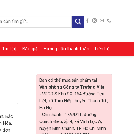
:
Tin tức
Báo giá
Hướng dẫn thanh toán
Liên hệ
Bạn có thể mua sản phẩm tại
Văn phòng Công ty Trường Việt
- VPGD & Khu SX: 164 đường Tựu
Liệt, xã Tam Hiệp, huyện Thanh Trì ,
Hà Nội
- Chi nhánh : 17A/D11, đường
nh, Bắc
Quách Điêu, ấp 4, xã Vĩnh Lộc A,
h Hóa,
huyện Bình Chánh, TP Hồ Chí Minh
ới đơn