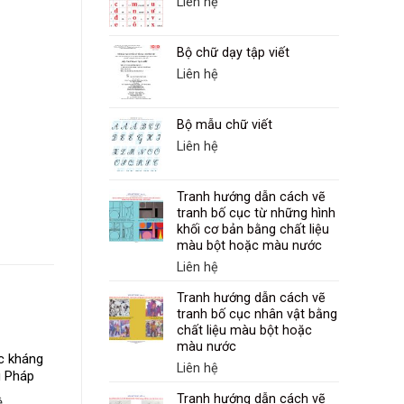
Liên hệ
Bộ chữ dạy tập viết
Liên hệ
Bộ mẫu chữ viết
Liên hệ
Tranh hướng dẫn cách vẽ
tranh bố cục từ những hình
khối cơ bản bằng chất liệu
màu bột hoặc màu nước
Liên hệ
Tranh hướng dẫn cách vẽ
tranh bố cục nhân vật bằng
chất liệu màu bột hoặc
màu nước
c kháng
Lược đồ Chiến thắng
Liên hệ
g Pháp
Bạch Đằng (năm
a nhân
938)
Tranh hướng dẫn cách vẽ
ệ
Liên hệ