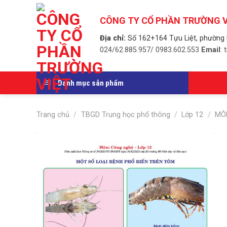
Skip
to
CÔNG TY CỔ PHẦN TRƯỜNG V
content
Địa chỉ:
Số 162+164 Tựu Liệt, phường 
024/62.885.957/ 0983.602.553
Email
:
Danh mục sản phẩm
Trang chủ
/
TBGD Trung học phổ thông
/
Lớp 12
/
MÔ