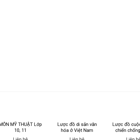
MÔN MỸ THUẬT Lớp
Lược đồ di sản văn
Lược đồ cuộ
10, 11
hóa ở Việt Nam
chiến chốn
xâm lược củ
Liên hệ
Liên hệ
Liên h