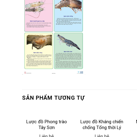
SẢN PHẨM TƯƠNG TỰ
 chiến
Lược đồ Phong trào
Lược đồ Kháng chiến
lược
Tây Sơn
chống Tống thời Lý
yên
(1075-1077)
Liên hệ
Liên hệ