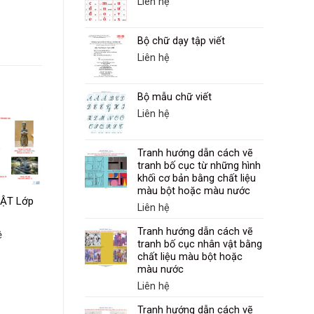
Liên hệ
Bộ chữ dạy tập viết
Liên hệ
Bộ mẫu chữ viết
Liên hệ
Tranh hướng dẫn cách vẽ
tranh bố cục từ những hình
khối cơ bản bằng chất liệu
màu bột hoặc màu nước
ẬT Lớp
Sơ đồ quy trình tiến
Liên hệ
hành sân khấu hoá
một tác phẩm văn
Tranh hướng dẫn cách vẽ
ệ
Liên hệ
học
tranh bố cục nhân vật bằng
chất liệu màu bột hoặc
màu nước
Liên hệ
Tranh hướng dẫn cách vẽ