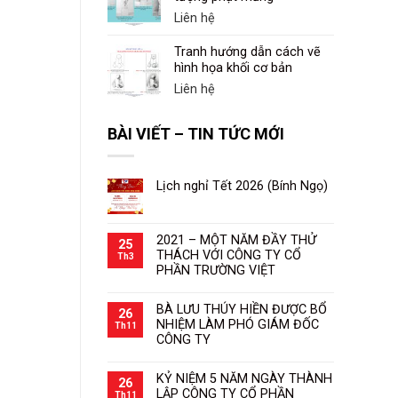
Liên hệ
Tranh hướng dẫn cách vẽ
hình họa khối cơ bản
Liên hệ
BÀI VIẾT – TIN TỨC MỚI
Lịch nghỉ Tết 2026 (Bính Ngọ)
2021 – MỘT NĂM ĐẦY THỬ
25
THÁCH VỚI CÔNG TY CỔ
Th3
PHẦN TRƯỜNG VIỆT
BÀ LƯU THÚY HIỀN ĐƯỢC BỔ
26
NHIỆM LÀM PHÓ GIÁM ĐỐC
Th11
CÔNG TY
KỶ NIỆM 5 NĂM NGÀY THÀNH
26
LẬP CÔNG TY CỔ PHẦN
Th11