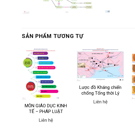
SẢN PHẨM TƯƠNG TỰ
Lược đồ Kháng chiến
chống Tống thời Lý
(1075-1077)
Liên hệ
trình
MÔN GIÁO DỤC KINH
c Việt
TẾ – PHÁP LUẬT
884)
(lớp 12)
Liên hệ