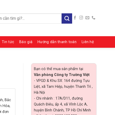
:
Tin tức
Báo giá
Hướng dẫn thanh toán
Liên hệ
Bạn có thể mua sản phẩm tại
Văn phòng Công ty Trường Việt
- VPGD & Khu SX: 164 đường Tựu
Liệt, xã Tam Hiệp, huyện Thanh Trì ,
Hà Nội
- Chi nhánh : 17A/D11, đường
nh, Bắc
Quách Điêu, ấp 4, xã Vĩnh Lộc A,
h Hóa,
huyện Bình Chánh, TP Hồ Chí Minh
ới đơn