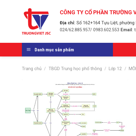
Skip
to
CÔNG TY CỔ PHẦN TRƯỜNG V
content
Địa chỉ:
Số 162+164 Tựu Liệt, phường 
024/62.885.957/ 0983.602.553
Email
:
Danh mục sản phẩm
Trang chủ
/
TBGD Trung học phổ thông
/
Lớp 12
/
MÔ