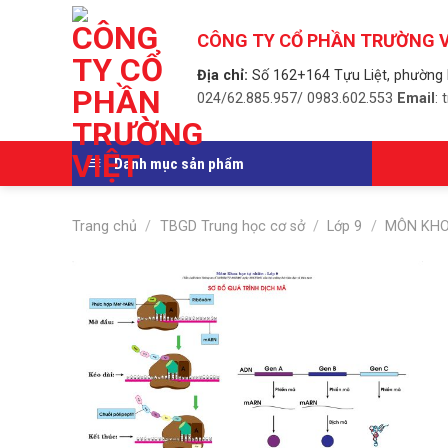
Skip
to
CÔNG TY CỔ PHẦN TRƯỜNG V
content
Địa chỉ:
Số 162+164 Tựu Liệt, phường 
024/62.885.957/ 0983.602.553
Email
:
Danh mục sản phẩm
Trang chủ
/
TBGD Trung học cơ sở
/
Lớp 9
/
MÔN KHO