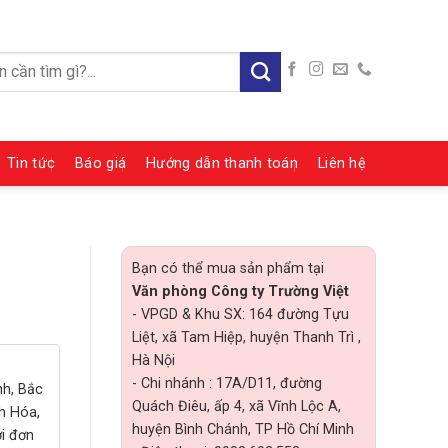
:
Tin tức
Báo giá
Hướng dẫn thanh toán
Liên hệ
Bạn có thể mua sản phẩm tại
Văn phòng Công ty Trường Việt
- VPGD & Khu SX: 164 đường Tựu
Liệt, xã Tam Hiệp, huyện Thanh Trì ,
Hà Nội
- Chi nhánh : 17A/D11, đường
nh, Bắc
Quách Điêu, ấp 4, xã Vĩnh Lộc A,
h Hóa,
huyện Bình Chánh, TP Hồ Chí Minh
ới đơn