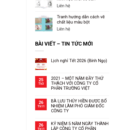
Liên hệ
Tranh hướng dẫn cách vẽ
chất liệu màu bột
Liên hệ
BÀI VIẾT – TIN TỨC MỚI
Lịch nghỉ Tết 2026 (Bính Ngọ)
2021 – MỘT NĂM ĐẦY THỬ
25
THÁCH VỚI CÔNG TY CỔ
Th3
PHẦN TRƯỜNG VIỆT
BÀ LƯU THÚY HIỀN ĐƯỢC BỔ
26
NHIỆM LÀM PHÓ GIÁM ĐỐC
Th11
CÔNG TY
KỶ NIỆM 5 NĂM NGÀY THÀNH
26
LẬP CÔNG TY CỔ PHẦN
Th11