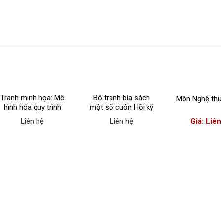
Tranh minh họa: Mô
Bộ tranh bìa sách
Môn Nghệ thu
hình hóa quy trình
một số cuốn Hồi ký
viết 1 văn bản và Sơ
và Du ký nổi tiếng
Liên hệ
Liên hệ
Giá: Liê
đồ tóm tắt nội dung
chính của một số
văn bản đơn giản