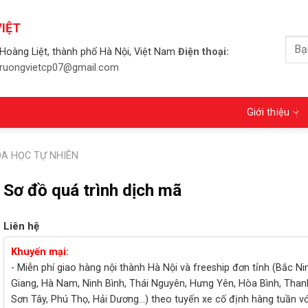
IỆT
Tìm
Hoàng Liệt, thành phố Hà Nội, Việt Nam
Điện thoại:
kiếm
 truongvietcp07@gmail.com
Giới thiệu
A HỌC TỰ NHIÊN
Sơ đồ quá trình dịch mã
Liên hệ
Khuyến mại:
- Miễn phí giao hàng nội thành Hà Nội và freeship đơn tỉnh (Bắc Ni
Giang, Hà Nam, Ninh Bình, Thái Nguyên, Hưng Yên, Hòa Bình, Than
Sơn Tây, Phú Thọ, Hải Dương...) theo tuyến xe cố định hàng tuần v