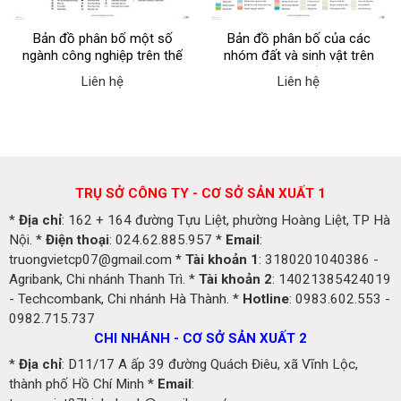
Bản đồ phân bố một số
Bản đồ phân bố của các
ngành công nghiệp trên thế
nhóm đất và sinh vật trên
giới
Trái Đất
Liên hệ
Liên hệ
TRỤ SỞ CÔNG TY - CƠ SỞ SẢN XUẤT 1
*
Địa chỉ
: 162 + 164 đường Tựu Liệt, phường Hoàng Liệt, TP Hà
Nội. *
Điện thoại
: 024.62.885.957 *
Email
:
truongvietcp07@gmail.com *
Tài khoản 1
: 3180201040386 -
Agribank, Chi nhánh Thanh Trì. *
Tài khoản 2
: 14021385424019
- Techcombank, Chi nhánh Hà Thành. *
Hotline
: 0983.602.553 -
0982.715.737
CHI NHÁNH - CƠ SỞ SẢN XUẤT 2
*
Địa chỉ
: D11/17 A ấp 39 đường Quách Điêu, xã Vĩnh Lộc,
thành phố Hồ Chí Minh *
Email
: