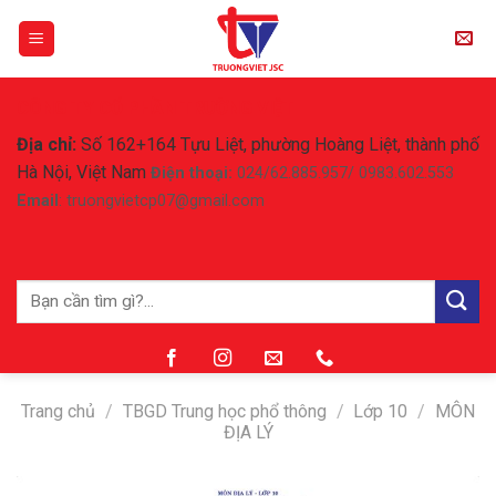
Skip
to
content
CÔNG TY CỔ PHẦN TRƯỜNG VIỆT
Địa chỉ:
Số 162+164 Tựu Liệt, phường Hoàng Liệt, thành phố
Hà Nội, Việt Nam
Điện thoại:
024/62.885.957/ 0983.602.553
Email
: truongvietcp07@gmail.com
Tìm
kiếm:
Trang chủ
/
TBGD Trung học phổ thông
/
Lớp 10
/
MÔN
ĐỊA LÝ