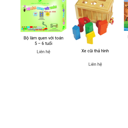
hữ cái
đề
Bộ làm quen với toán
5 – 6 tuổi
Xe cũi thả hình
Liên hệ
Liên hệ