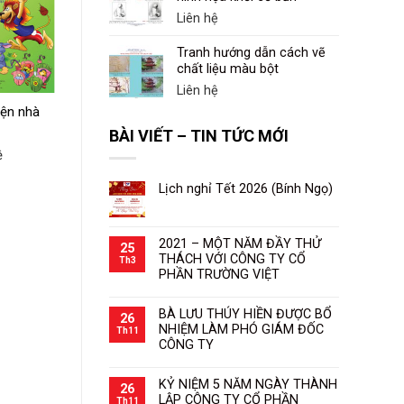
Liên hệ
Bộ tranh học toán
qua truyện kể
Tranh hướng dẫn cách vẽ
Liên hệ
chất liệu màu bột
Liên hệ
yện nhà
BÀI VIẾT – TIN TỨC MỚI
ệ
Lịch nghỉ Tết 2026 (Bính Ngọ)
2021 – MỘT NĂM ĐẦY THỬ
25
THÁCH VỚI CÔNG TY CỔ
Th3
PHẦN TRƯỜNG VIỆT
BÀ LƯU THÚY HIỀN ĐƯỢC BỔ
26
NHIỆM LÀM PHÓ GIÁM ĐỐC
Th11
CÔNG TY
KỶ NIỆM 5 NĂM NGÀY THÀNH
26
LẬP CÔNG TY CỔ PHẦN
Th11