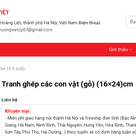
IỆT
Tìm
Hoàng Liệt, thành phố Hà Nội, Việt Nam
Điện thoại:
kiếm
 truongvietcp07@gmail.com
Giới thiệu
bé (3-4 tuổi)
Tranh ghép các con vật (gỗ) (16×24)cm
Liên hệ
Khuyến mại:
- Miễn phí giao hàng nội thành Hà Nội và freeship đơn tỉnh (Bắc Ni
Giang, Hà Nam, Ninh Bình, Thái Nguyên, Hưng Yên, Hòa Bình, Than
Sơn Tây, Phú Thọ, Hải Dương...) theo tuyến xe cố định hàng tuần v