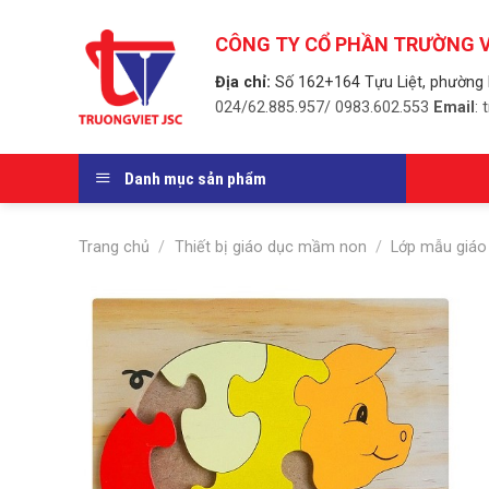
Skip
to
CÔNG TY CỔ PHẦN TRƯỜNG V
content
Địa chỉ:
Số 162+164 Tựu Liệt, phường 
024/62.885.957/ 0983.602.553
Email
:
Danh mục sản phẩm
Trang chủ
/
Thiết bị giáo dục mầm non
/
Lớp mẫu giáo 