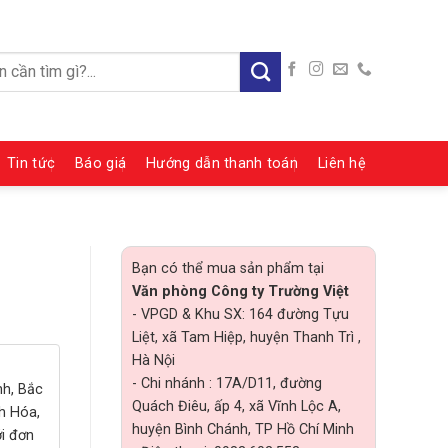
:
Tin tức
Báo giá
Hướng dẫn thanh toán
Liên hệ
Bạn có thể mua sản phẩm tại
Văn phòng Công ty Trường Việt
- VPGD & Khu SX: 164 đường Tựu
Liệt, xã Tam Hiệp, huyện Thanh Trì ,
Hà Nội
- Chi nhánh : 17A/D11, đường
nh, Bắc
Quách Điêu, ấp 4, xã Vĩnh Lộc A,
h Hóa,
huyện Bình Chánh, TP Hồ Chí Minh
ới đơn