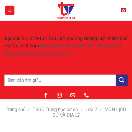
Skip
to
content
CÔNG TY CỔ PHẦN TRƯỜNG VIỆT
Địa chỉ:
Số 162+164 Tựu Liệt, phường Hoàng Liệt, thành phố
Hà Nội, Việt Nam
Điện thoại:
024/62.885.957/ 0983.602.553
Email
: truongvietcp07@gmail.com
Tìm
kiếm:
Trang chủ
/
TBGD Trung học cơ sở
/
Lớp 7
/
MÔN LỊCH
SỬ VÀ ĐỊA LÝ