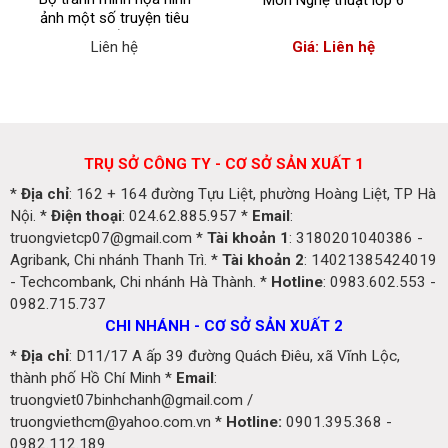
Môn Nghệ thuật lớp 6
ảnh một số truyện tiêu
biểu
Liên hệ
Giá: Liên hệ
TRỤ SỞ CÔNG TY - CƠ SỞ SẢN XUẤT 1
*
Địa chỉ
: 162 + 164 đường Tựu Liệt, phường Hoàng Liệt, TP Hà
Nội. *
Điện thoại
: 024.62.885.957 *
Email
:
truongvietcp07@gmail.com *
Tài khoản 1
: 3180201040386 -
Agribank, Chi nhánh Thanh Trì. *
Tài khoản 2
: 14021385424019
- Techcombank, Chi nhánh Hà Thành. *
Hotline
: 0983.602.553 -
0982.715.737
CHI NHÁNH - CƠ SỞ SẢN XUẤT 2
*
Địa chỉ
: D11/17 A ấp 39 đường Quách Điêu, xã Vĩnh Lộc,
thành phố Hồ Chí Minh *
Email
:
truongviet07binhchanh@gmail.com /
truongviethcm@yahoo.com.vn *
Hotline:
0901.395.368 -
0982.112.189