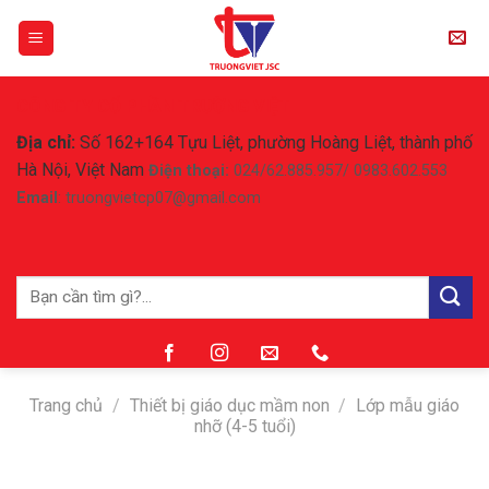
Skip
to
content
CÔNG TY CỔ PHẦN TRƯỜNG VIỆT
Địa chỉ:
Số 162+164 Tựu Liệt, phường Hoàng Liệt, thành phố
Hà Nội, Việt Nam
Điện thoại:
024/62.885.957/ 0983.602.553
Email
: truongvietcp07@gmail.com
Tìm
kiếm:
Trang chủ
/
Thiết bị giáo dục mầm non
/
Lớp mẫu giáo
nhỡ (4-5 tuổi)