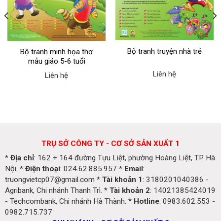
Bộ tranh truyện nhà trẻ
Bộ tranh minh họa thơ
mẫu giáo 5-6 tuổi
Liên hệ
Liên hệ
TRỤ SỞ CÔNG TY - CƠ SỞ SẢN XUẤT 1
*
Địa chỉ
: 162 + 164 đường Tựu Liệt, phường Hoàng Liệt, TP Hà
Nội. *
Điện thoại
: 024.62.885.957 *
Email
:
truongvietcp07@gmail.com *
Tài khoản 1
: 3180201040386 -
Agribank, Chi nhánh Thanh Trì. *
Tài khoản 2
: 14021385424019
- Techcombank, Chi nhánh Hà Thành. *
Hotline
: 0983.602.553 -
0982.715.737