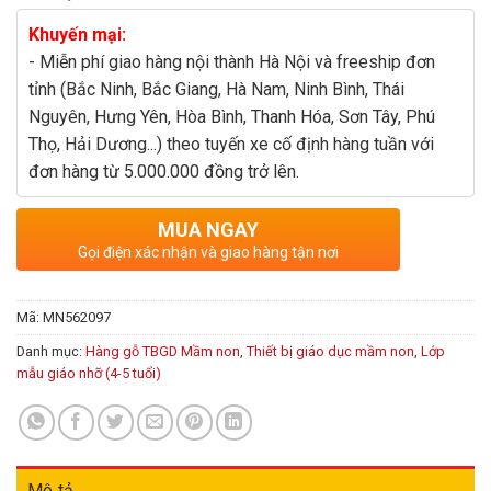
Khuyến mại:
- Miễn phí giao hàng nội thành Hà Nội và freeship đơn
tỉnh (Bắc Ninh, Bắc Giang, Hà Nam, Ninh Bình, Thái
Nguyên, Hưng Yên, Hòa Bình, Thanh Hóa, Sơn Tây, Phú
Thọ, Hải Dương...) theo tuyến xe cố định hàng tuần với
đơn hàng từ 5.000.000 đồng trở lên.
MUA NGAY
Gọi điện xác nhận và giao hàng tận nơi
Mã:
MN562097
Danh mục:
Hàng gỗ TBGD Mầm non
,
Thiết bị giáo dục mầm non
,
Lớp
mẫu giáo nhỡ (4-5 tuổi)
Mô tả