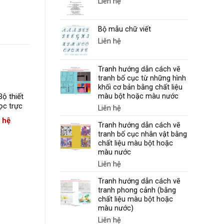
Liên hệ
Bộ mẫu chữ viết
Liên hệ
Tranh hướng dẫn cách vẽ
tranh bố cục từ những hình
khối cơ bản bằng chất liệu
ộ thiết
MÔN KHOA HỌC TỰ
màu bột hoặc màu nước
ọc trực
NHIÊN Lớp 8
Liên hệ
– TT44
n hệ
Liên hệ
Tranh hướng dẫn cách vẽ
tranh bố cục nhân vật bằng
chất liệu màu bột hoặc
màu nước
Liên hệ
Tranh hướng dẫn cách vẽ
tranh phong cảnh (bằng
chất liệu màu bột hoặc
màu nước)
Liên hệ