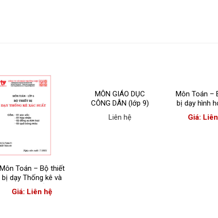
MÔN GIÁO DỤC
Môn Toán – B
CÔNG DÂN (lớp 9)
bị dạy hình h
quan lớp 6 
Liên hệ
Giá: Liê
Môn Toán – Bộ thiết
bị dạy Thống kê và
Xác suất
Giá: Liên hệ