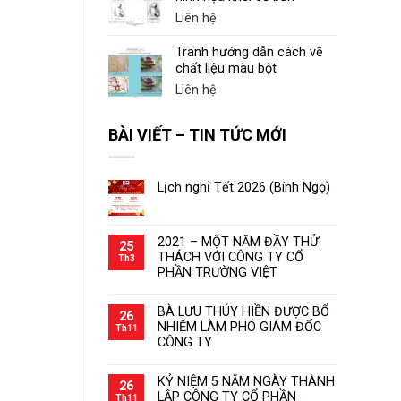
Liên hệ
Tranh hướng dẫn cách vẽ
chất liệu màu bột
Liên hệ
BÀI VIẾT – TIN TỨC MỚI
Lịch nghỉ Tết 2026 (Bính Ngọ)
2021 – MỘT NĂM ĐẦY THỬ
25
THÁCH VỚI CÔNG TY CỔ
Th3
PHẦN TRƯỜNG VIỆT
BÀ LƯU THÚY HIỀN ĐƯỢC BỔ
26
NHIỆM LÀM PHÓ GIÁM ĐỐC
Th11
CÔNG TY
KỶ NIỆM 5 NĂM NGÀY THÀNH
26
LẬP CÔNG TY CỔ PHẦN
Th11