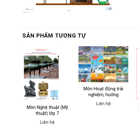
SẢN PHẨM TƯƠNG TỰ
 Bộ
ành đo
, đo
hệ
i trời
Môn Hoạt động trải
nghiệm, hướng
nghiệp
Liên hệ
Môn Nghệ thuật (Mỹ
thuật) lớp 7
Liên hệ