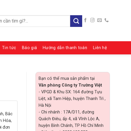
:
Tin tức
Báo giá
Hướng dẫn thanh toán
Liên hệ
Bạn có thể mua sản phẩm tại
Văn phòng Công ty Trường Việt
- VPGD & Khu SX: 164 đường Tựu
Liệt, xã Tam Hiệp, huyện Thanh Trì ,
Hà Nội
- Chi nhánh : 17A/D11, đường
nh, Bắc
Quách Điêu, ấp 4, xã Vĩnh Lộc A,
h Hóa,
huyện Bình Chánh, TP Hồ Chí Minh
ới đơn