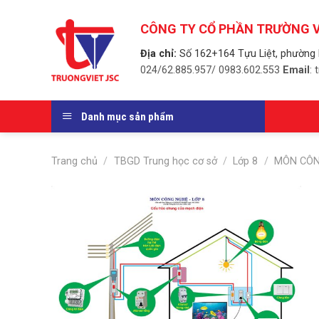
Skip
to
CÔNG TY CỔ PHẦN TRƯỜNG V
content
Địa chỉ:
Số 162+164 Tựu Liệt, phường 
024/62.885.957/ 0983.602.553
Email
:
Danh mục sản phẩm
Trang chủ
/
TBGD Trung học cơ sở
/
Lớp 8
/
MÔN CÔN