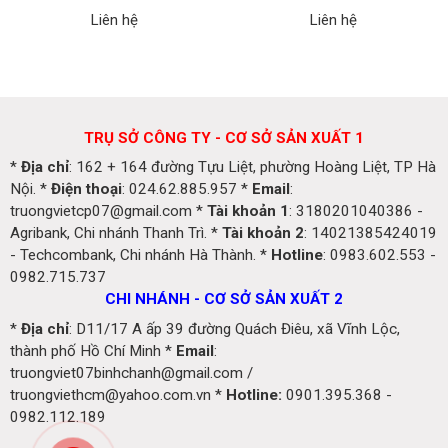
Liên hệ
Liên hệ
TRỤ SỞ CÔNG TY - CƠ SỞ SẢN XUẤT 1
*
Địa chỉ
: 162 + 164 đường Tựu Liệt, phường Hoàng Liệt, TP Hà
Nội. *
Điện thoại
: 024.62.885.957 *
Email
:
truongvietcp07@gmail.com *
Tài khoản 1
: 3180201040386 -
Agribank, Chi nhánh Thanh Trì. *
Tài khoản 2
: 14021385424019
- Techcombank, Chi nhánh Hà Thành. *
Hotline
: 0983.602.553 -
0982.715.737
CHI NHÁNH - CƠ SỞ SẢN XUẤT 2
*
Địa chỉ
: D11/17 A ấp 39 đường Quách Điêu, xã Vĩnh Lộc,
thành phố Hồ Chí Minh *
Email
:
truongviet07binhchanh@gmail.com /
truongviethcm@yahoo.com.vn *
Hotline:
0901.395.368 -
0982.112.189