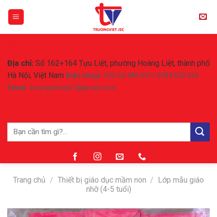
Skip
to
content
CÔNG TY CỔ PHẦN TRƯỜNG VIỆT
Địa chỉ:
Số 162+164 Tựu Liệt, phường Hoàng Liệt, thành phố
Hà Nội, Việt Nam
Điện thoại:
024/62.885.957/ 0983.602.553
Email
: truongvietcp07@gmail.com
Tìm
kiếm:
Trang chủ
/
Thiết bị giáo dục mầm non
/
Lớp mẫu giáo
nhỡ (4-5 tuổi)