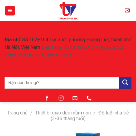
Skip
to
content
CÔNG TY CỔ PHẦN TRƯỜNG VIỆT
Địa chỉ:
Số 162+164 Tựu Liệt, phường Hoàng Liệt, thành phố
Hà Nội, Việt Nam
Điện thoại:
024/62.885.957/ 0983.602.553
Email
: truongvietcp07@gmail.com
Tìm
kiếm:
Trang chủ
/
Thiết bị giáo dục mầm non
/
Độ tuổi nhà trẻ
(3-36 tháng tuổi)