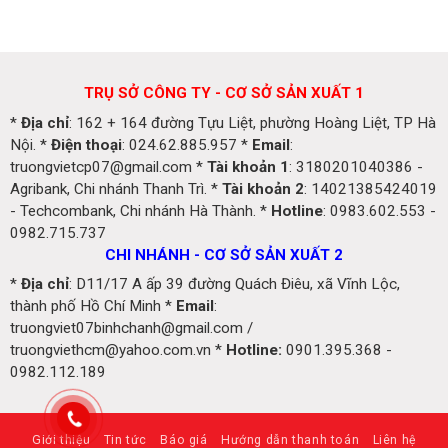
TRỤ SỞ CÔNG TY - CƠ SỞ SẢN XUẤT 1
*
Địa chỉ
: 162 + 164 đường Tựu Liệt, phường Hoàng Liệt, TP Hà
Nội. *
Điện thoại
: 024.62.885.957 *
Email
:
truongvietcp07@gmail.com *
Tài khoản 1
: 3180201040386 -
Agribank, Chi nhánh Thanh Trì. *
Tài khoản 2
: 14021385424019
- Techcombank, Chi nhánh Hà Thành. *
Hotline
: 0983.602.553 -
0982.715.737
CHI NHÁNH - CƠ SỞ SẢN XUẤT 2
*
Địa chỉ
: D11/17 A ấp 39 đường Quách Điêu, xã Vĩnh Lộc,
thành phố Hồ Chí Minh *
Email
:
truongviet07binhchanh@gmail.com /
truongviethcm@yahoo.com.vn *
Hotline:
0901.395.368 -
0982.112.189
Giới thiệu
Tin tức
Báo giá
Hướng dẫn thanh toán
Liên hệ