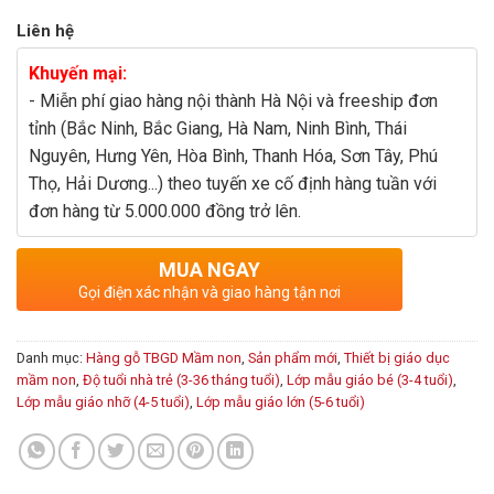
Liên hệ
Khuyến mại:
- Miễn phí giao hàng nội thành Hà Nội và freeship đơn
tỉnh (Bắc Ninh, Bắc Giang, Hà Nam, Ninh Bình, Thái
Nguyên, Hưng Yên, Hòa Bình, Thanh Hóa, Sơn Tây, Phú
Thọ, Hải Dương...) theo tuyến xe cố định hàng tuần với
đơn hàng từ 5.000.000 đồng trở lên.
MUA NGAY
Gọi điện xác nhận và giao hàng tận nơi
Danh mục:
Hàng gỗ TBGD Mầm non
,
Sản phẩm mới
,
Thiết bị giáo dục
mầm non
,
Độ tuổi nhà trẻ (3-36 tháng tuổi)
,
Lớp mẫu giáo bé (3-4 tuổi)
,
Lớp mẫu giáo nhỡ (4-5 tuổi)
,
Lớp mẫu giáo lớn (5-6 tuổi)