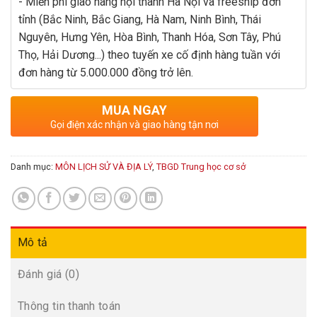
- Miễn phí giao hàng nội thành Hà Nội và freeship đơn
tỉnh (Bắc Ninh, Bắc Giang, Hà Nam, Ninh Bình, Thái
Nguyên, Hưng Yên, Hòa Bình, Thanh Hóa, Sơn Tây, Phú
Thọ, Hải Dương...) theo tuyến xe cố định hàng tuần với
đơn hàng từ 5.000.000 đồng trở lên.
MUA NGAY
Gọi điện xác nhận và giao hàng tận nơi
Danh mục:
MÔN LỊCH SỬ VÀ ĐỊA LÝ
,
TBGD Trung học cơ sở
Mô tả
Đánh giá (0)
Thông tin thanh toán