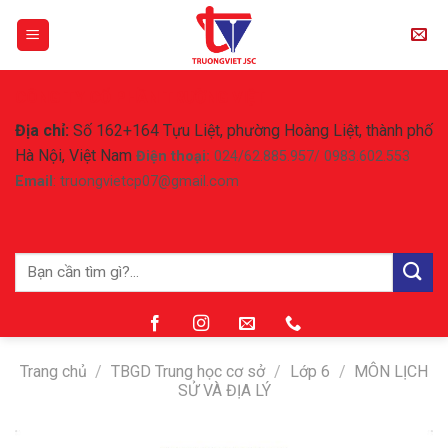
Skip
to
content
CÔNG TY CỔ PHẦN TRƯỜNG VIỆT
Địa chỉ:
Số 162+164 Tựu Liệt, phường Hoàng Liệt, thành phố
Hà Nội, Việt Nam
Điện thoại:
024/62.885.957/ 0983.602.553
Email
: truongvietcp07@gmail.com
Tìm
kiếm:
Trang chủ
/
TBGD Trung học cơ sở
/
Lớp 6
/
MÔN LỊCH
SỬ VÀ ĐỊA LÝ