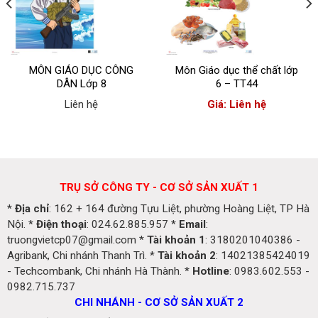
MÔN GIÁO DỤC CÔNG
Môn Giáo dục thể chất lớp
DÂN Lớp 8
6 – TT44
Liên hệ
Giá: Liên hệ
TRỤ SỞ CÔNG TY - CƠ SỞ SẢN XUẤT 1
*
Địa chỉ
: 162 + 164 đường Tựu Liệt, phường Hoàng Liệt, TP Hà
Nội. *
Điện thoại
: 024.62.885.957 *
Email
:
truongvietcp07@gmail.com *
Tài khoản 1
: 3180201040386 -
Agribank, Chi nhánh Thanh Trì. *
Tài khoản 2
: 14021385424019
- Techcombank, Chi nhánh Hà Thành. *
Hotline
: 0983.602.553 -
0982.715.737
CHI NHÁNH - CƠ SỞ SẢN XUẤT 2