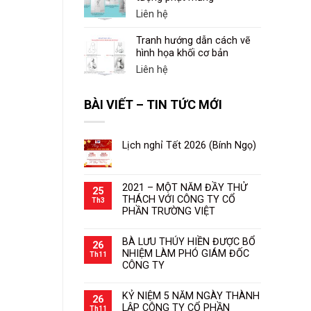
Liên hệ
Tranh hướng dẫn cách vẽ
hình họa khối cơ bản
Liên hệ
BÀI VIẾT – TIN TỨC MỚI
Lịch nghỉ Tết 2026 (Bính Ngọ)
2021 – MỘT NĂM ĐẦY THỬ
25
THÁCH VỚI CÔNG TY CỔ
Th3
PHẦN TRƯỜNG VIỆT
BÀ LƯU THÚY HIỀN ĐƯỢC BỔ
26
NHIỆM LÀM PHÓ GIÁM ĐỐC
Th11
CÔNG TY
KỶ NIỆM 5 NĂM NGÀY THÀNH
26
LẬP CÔNG TY CỔ PHẦN
Th11