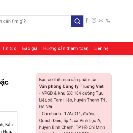
:
Tin tức
Báo giá
Hướng dẫn thanh toán
Liên hệ
Bạn có thể mua sản phẩm tại
oặc
Văn phòng Công ty Trường Việt
- VPGD & Khu SX: 164 đường Tựu
Liệt, xã Tam Hiệp, huyện Thanh Trì ,
Hà Nội
- Chi nhánh : 17A/D11, đường
Quách Điêu, ấp 4, xã Vĩnh Lộc A,
nh, Bắc
huyện Bình Chánh, TP Hồ Chí Minh
h Hóa,