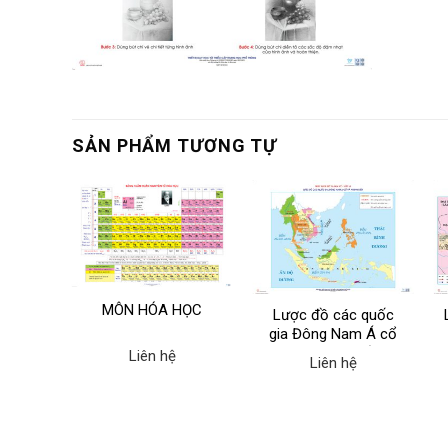
SẢN PHẨM TƯƠNG TỰ
MÔN HÓA HỌC
nh và
Lược đồ các quốc
t báo
gia Đông Nam Á cổ
u khoa
và phong kiến
Liên hệ
Liên hệ