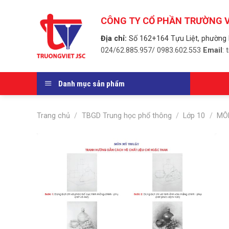
Skip
to
CÔNG TY CỔ PHẦN TRƯỜNG V
content
Địa chỉ:
Số 162+164 Tựu Liệt, phường 
024/62.885.957/ 0983.602.553
Email
:
Danh mục sản phẩm
Trang chủ
/
TBGD Trung học phổ thông
/
Lớp 10
/
MÔ