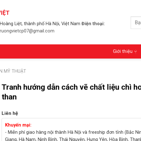
IỆT
Tìm
Hoàng Liệt, thành phố Hà Nội, Việt Nam
Điện thoại:
kiếm
 truongvietcp07@gmail.com
Giới thiệu
N MỸ THUẬT
Tranh hướng dẫn cách vẽ chất liệu chì h
than
Liên hệ
Khuyến mại:
- Miễn phí giao hàng nội thành Hà Nội và freeship đơn tỉnh (Bắc Ni
Giang, Hà Nam, Ninh Bình, Thái Nguyên, Hưng Yên, Hòa Bình, Than